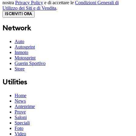
nostra
Privacy Policy
e di accettare le
Condizioni Generali di
Utilizzo dei Siti e di Vendita
.
ISCRIVITI ORA
Network
Auto
Autosprint
Inmoto
Motosprint
Guerin Sportivo
Store
Utilities
Home
News
Anteprime
Prove
Saloni
Speciali
Foto
Video