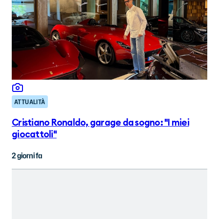
ATTUALITÀ
Cristiano Ronaldo, garage da sogno: "I miei
giocattoli"
2 giorni fa