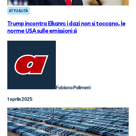
ATTUALITÀ
Trump incontra Elkann: i dazi non si toccano, le
norme USA sulle emissioni sì
Fabiano Polimeni
1 aprile 2025