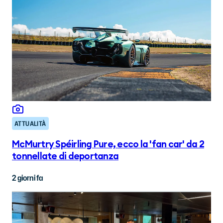
ATTUALITÀ
McMurtry Spéirling Pure, ecco la 'fan car' da 2
tonnellate di deportanza
2 giorni fa