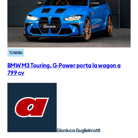
TUNING
BMW M3 Touring, G-Power porta la wagon a
799 cv
Gianluca Guglielmotti