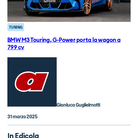
TUNING
BMW M3 Touring, G-Power porta la wagon a
799 cv
Gianluca Guglielmotti
31 marzo 2025
In Edicola