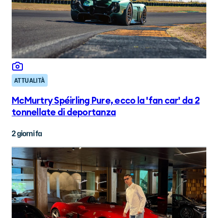
ATTUALITÀ
McMurtry Spéirling Pure, ecco la 'fan car' da 2
tonnellate di deportanza
2 giorni fa