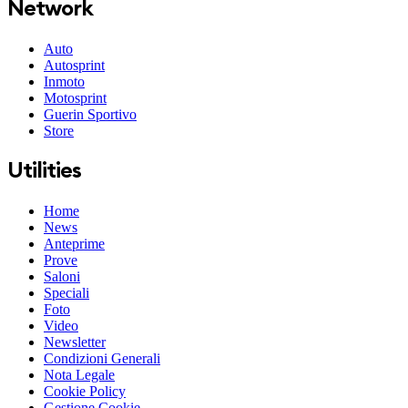
Network
Auto
Autosprint
Inmoto
Motosprint
Guerin Sportivo
Store
Utilities
Home
News
Anteprime
Prove
Saloni
Speciali
Foto
Video
Newsletter
Condizioni Generali
Nota Legale
Cookie Policy
Gestione Cookie