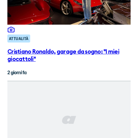
ATTUALITÀ
Cristiano Ronaldo, garage da sogno: "I miei
giocattoli"
2 giorni fa