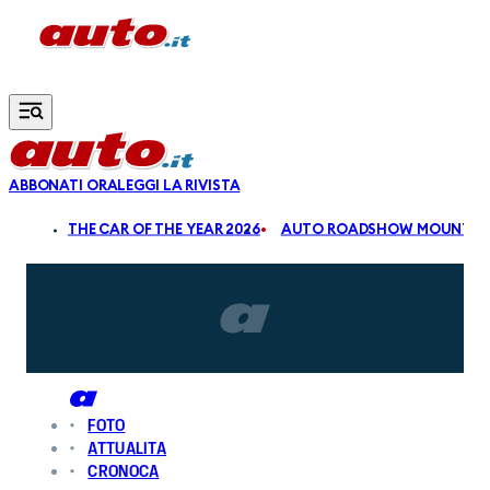
Vai al contenuto principale
ABBONATI ORA
LEGGI LA RIVISTA
ALDI
THE CAR OF THE YEAR 2026
AUTO ROADSHOW MOUNTAIN
FOTO
ATTUALITA
CRONOCA