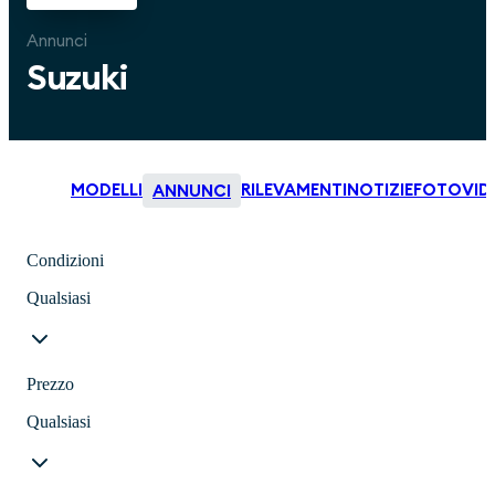
Annunci
Suzuki
MODELLI
RILEVAMENTI
NOTIZIE
FOTO
VID
ANNUNCI
Condizioni
Qualsiasi
Prezzo
Qualsiasi