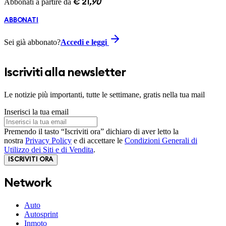
Abbonati a partire da
€
21
,
90
ABBONATI
Sei già abbonato?
Accedi e leggi
Iscriviti alla newsletter
Le notizie più importanti, tutte le settimane, gratis nella tua mail
Inserisci la tua email
Premendo il tasto “Iscriviti ora” dichiaro di aver letto la
nostra
Privacy Policy
e di accettare le
Condizioni Generali di
Utilizzo dei Siti e di Vendita
.
ISCRIVITI ORA
Network
Auto
Autosprint
Inmoto