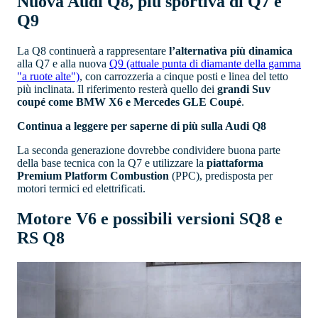
Nuova Audi Q8, più sportiva di Q7 e
Q9
La Q8 continuerà a rappresentare
l’alternativa più dinamica
alla Q7 e alla nuova
Q9 (attuale punta di diamante della gamma
"a ruote alte")
, con carrozzeria a cinque posti e linea del tetto
più inclinata. Il riferimento resterà quello dei
grandi Suv
coupé come BMW X6 e Mercedes GLE Coupé
.
Continua a leggere per saperne di più sulla Audi Q8
La seconda generazione dovrebbe condividere buona parte
della base tecnica con la Q7 e utilizzare la
piattaforma
Premium Platform Combustion
(PPC), predisposta per
motori termici ed elettrificati.
Motore V6 e possibili versioni SQ8 e
RS Q8