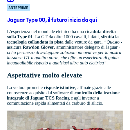
ANTEPRIME
Jaguar Type 00, il futuro inizia da qui
L’esperienza nel mondiale elettrico ha una
ricaduta diretta
sulla Type 01
. La GT da oltre 1000 cavalli, infatti,
sfrutta la
tecnologia collaudata in pista
dalle vetture da gara.
“Questo
-
assicura
Rawdon Glover
, amministratore delegato di Jaguar -
ci ha permesso di sviluppare soluzioni innovative per la nostra
lussuosa GT a quattro porte, che offre un'esperienza di guida
ineguagliabile rispetto a qualsiasi altra auto elettrica”
.
Aspettative molto elevate
La vettura promette
risposte istintive
, affinate grazie alle
conoscenze acquisite dal software di
controllo della trazione
integrale di Jaguar TCS Racing
e agli inverter a
commutazione rapida alimentati da carburo di silicio.