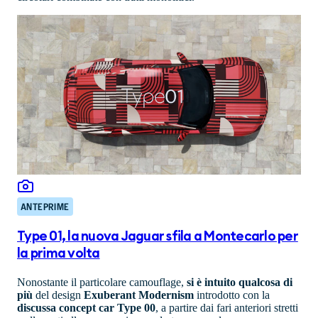
ANTEPRIME
Type 01, la nuova Jaguar sfila a Montecarlo per
la prima volta
Nonostante il particolare camouflage,
si è intuito qualcosa di
più
del design
Exuberant Modernism
introdotto con la
discussa concept car Type 00
, a partire dai fari anteriori stretti