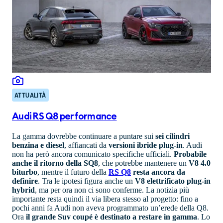
ATTUALITÀ
Audi RS Q8 performance
La gamma dovrebbe continuare a puntare sui
sei cilindri
benzina e diesel
, affiancati da
versioni ibride plug-in
. Audi
non ha però ancora comunicato specifiche ufficiali.
Probabile
anche il ritorno della SQ8
, che potrebbe mantenere un
V8 4.0
biturbo
, mentre il futuro della
RS Q8
resta ancora da
definire
. Tra le ipotesi figura anche un
V8 elettrificato plug-in
hybrid
, ma per ora non ci sono conferme. La notizia più
importante resta quindi il via libera stesso al progetto: fino a
pochi anni fa Audi non aveva programmato un’erede della Q8.
Ora
il grande Suv coupé è destinato a restare in gamma
. Lo