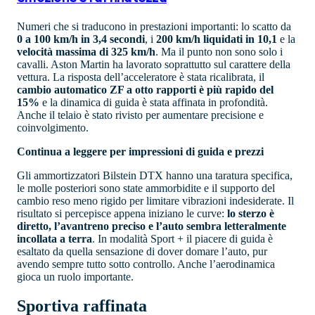
Numeri che si traducono in prestazioni importanti: lo scatto da
0 a 100 km/h in 3,4 secondi
, i
200 km/h liquidati in 10,1
e la
velocità massima di 325 km/h
. Ma il punto non sono solo i
cavalli. Aston Martin ha lavorato soprattutto sul carattere della
vettura. La risposta dell’acceleratore è stata ricalibrata, il
cambio automatico ZF a otto rapporti è più rapido del
15%
e la dinamica di guida è stata affinata in profondità.
Anche il telaio è stato rivisto per aumentare precisione e
coinvolgimento.
Continua a leggere per impressioni di guida e prezzi
Gli ammortizzatori Bilstein DTX hanno una taratura specifica,
le molle posteriori sono state ammorbidite e il supporto del
cambio reso meno rigido per limitare vibrazioni indesiderate. Il
risultato si percepisce appena iniziano le curve:
lo sterzo è
diretto, l’avantreno preciso e l’auto sembra letteralmente
incollata a terra
. In modalità Sport + il piacere di guida è
esaltato da quella sensazione di dover domare l’auto, pur
avendo sempre tutto sotto controllo. Anche l’aerodinamica
gioca un ruolo importante.
Sportiva raffinata