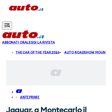
Vai al contenuto principale
ABBONATI ORA
LEGGI LA RIVISTA
ALDI
THE CAR OF THE YEAR 2026
AUTO ROADSHOW MOUNTAIN
ANTEPRIME
Jaguar, a Montecarlo il