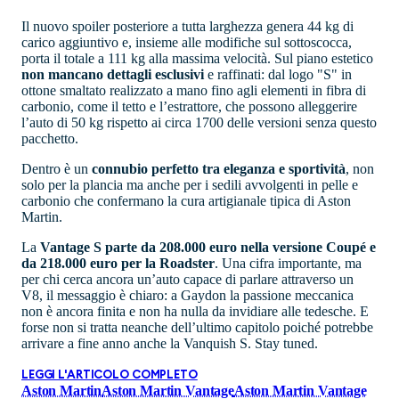
Il nuovo spoiler posteriore a tutta larghezza genera 44 kg di
carico aggiuntivo e, insieme alle modifiche sul sottoscocca,
porta il totale a 111 kg alla massima velocità. Sul piano estetico
non mancano dettagli esclusivi
e raffinati: dal logo "S" in
ottone smaltato realizzato a mano fino agli elementi in fibra di
carbonio, come il tetto e l’estrattore, che possono alleggerire
l’auto di 50 kg rispetto ai circa 1700 delle versioni senza questo
pacchetto.
Dentro è un
connubio perfetto tra eleganza e sportività
, non
solo per la plancia ma anche per i sedili avvolgenti in pelle e
carbonio che confermano la cura artigianale tipica di Aston
Martin.
La
Vantage S parte da 208.000 euro nella versione Coupé e
da 218.000 euro per la Roadster
. Una cifra importante, ma
per chi cerca ancora un’auto capace di parlare attraverso un
V8, il messaggio è chiaro: a Gaydon la passione meccanica
non è ancora finita e non ha nulla da invidiare alle tedesche. E
forse non si tratta neanche dell’ultimo capitolo poiché potrebbe
arrivare a fine anno anche la Vanquish S. Stay tuned.
LEGGI L'ARTICOLO COMPLETO
Aston Martin
Aston Martin Vantage
Aston Martin Vantage