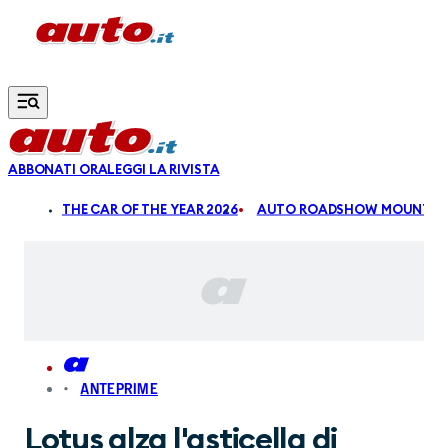
Vai al contenuto principale
ABBONATI ORA
LEGGI LA RIVISTA
ALDI
THE CAR OF THE YEAR 2026
AUTO ROADSHOW MOUNTAIN
ANTEPRIME
Lotus alza l'asticella di