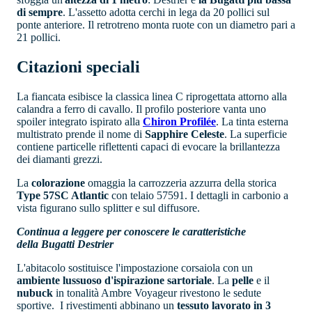
di sempre
. L'assetto adotta cerchi in lega da 20 pollici sul
ponte anteriore. Il retrotreno monta ruote con un diametro pari a
21 pollici.
Citazioni speciali
La fiancata esibisce la classica linea C riprogettata attorno alla
calandra a ferro di cavallo. Il profilo posteriore vanta uno
spoiler integrato ispirato alla
Chiron Profilée
. La tinta esterna
multistrato prende il nome di
Sapphire Celeste
. La superficie
contiene particelle riflettenti capaci di evocare la brillantezza
dei diamanti grezzi.
La
colorazione
omaggia la carrozzeria azzurra della storica
Type 57SC Atlantic
con telaio 57591. I dettagli in carbonio a
vista figurano sullo splitter e sul diffusore.
Continua a leggere per conoscere le caratteristiche
della Bugatti Destrier
L'abitacolo sostituisce l'impostazione corsaiola con un
ambiente lussuoso d'ispirazione sartoriale
. La
pelle
e il
nubuck
in tonalità Ambre Voyageur rivestono le sedute
sportive. I rivestimenti abbinano un
tessuto lavorato in 3