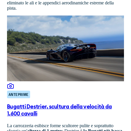
eliminato le ali e le appendici aerodinamiche estreme della
pista.
ANTEPRIME
Bugatti Destrier, scultura della velocità da
1.600 cavalli
La carrozzeria esibisce forme scultoree pulite e soprattutto
sfoggia un'
altezza di 1 metro
: Destrier è
la Bugatti più bassa