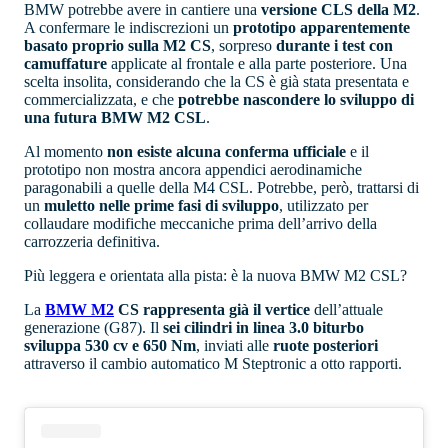
BMW potrebbe avere in cantiere una
versione CLS della M2
.
A confermare le indiscrezioni un
prototipo apparentemente
basato proprio sulla M2 CS
, sorpreso
durante i test con
camuffature
applicate al frontale e alla parte posteriore. Una
scelta insolita, considerando che la CS è già stata presentata e
commercializzata, e che
potrebbe nascondere lo sviluppo di
una futura BMW M2 CSL
.
Al momento
non esiste alcuna conferma ufficiale
e il
prototipo non mostra ancora appendici aerodinamiche
paragonabili a quelle della M4 CSL. Potrebbe, però, trattarsi di
un
muletto nelle prime fasi di sviluppo
, utilizzato per
collaudare modifiche meccaniche prima dell’arrivo della
carrozzeria definitiva.
Più leggera e orientata alla pista: è la nuova BMW M2 CSL?
La
BMW M2
CS rappresenta già il vertice
dell’attuale
generazione (G87). Il
sei cilindri in linea 3.0 biturbo
sviluppa 530 cv e 650 Nm
, inviati alle
ruote posteriori
attraverso il cambio automatico M Steptronic a otto rapporti.