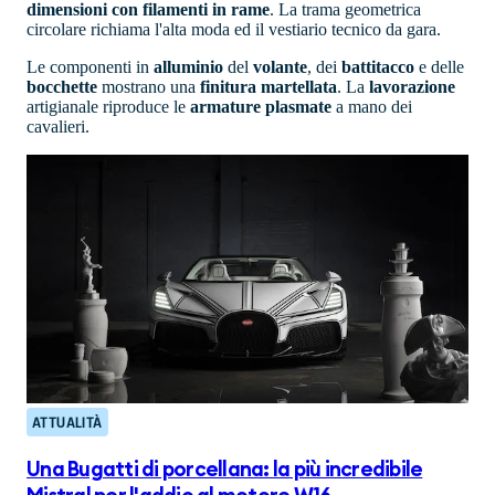
dimensioni con filamenti in rame
. La trama geometrica
circolare richiama l'alta moda ed il vestiario tecnico da gara.
Le componenti in
alluminio
del
volante
, dei
battitacco
e delle
bocchette
mostrano una
finitura
martellata
. La
lavorazione
artigianale riproduce le
armature plasmate
a mano dei
cavalieri.
ATTUALITÀ
Una Bugatti di porcellana: la più incredibile