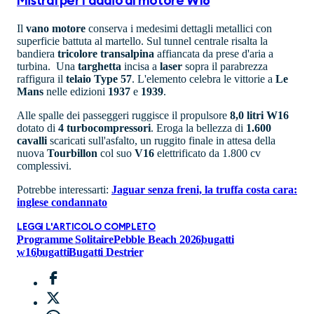
Mistral per l'addio al motore W16
Il
vano
motore
conserva i medesimi dettagli metallici con
superficie battuta al martello. Sul tunnel centrale risalta la
bandiera
tricolore
transalpina
affiancata da prese d'aria a
turbina. Una
targhetta
incisa a
laser
sopra il parabrezza
raffigura il
telaio Type 57
. L'elemento celebra le vittorie a
Le
Mans
nelle edizioni
1937
e
1939
.
Alle spalle dei passeggeri ruggisce il propulsore
8,0 litri W16
dotato di
4 turbocompressori
. Eroga la bellezza di
1.600
cavalli
scaricati sull'asfalto, un ruggito finale in attesa della
nuova
Tourbillon
col suo
V16
elettrificato da 1.800 cv
complessivi.
Potrebbe interessarti:
Jaguar senza freni, la truffa costa cara:
inglese condannato
LEGGI L'ARTICOLO COMPLETO
Programme Solitaire
Pebble Beach 2026
bugatti
w16
bugatti
Bugatti Destrier