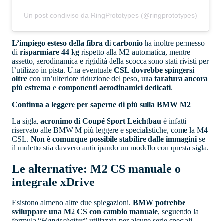
Un post condiviso da RingPrototypes (@ringprototypes)
L’impiego esteso della fibra di carbonio
ha inoltre permesso
di
risparmiare 44 kg
rispetto alla M2 automatica, mentre
assetto, aerodinamica e rigidità della scocca sono stati rivisti per
l’utilizzo in pista. Una eventuale
CSL dovrebbe spingersi
oltre
con un’ulteriore riduzione del peso, una
taratura ancora
più estrema
e
componenti aerodinamici dedicati
.
Continua a leggere per saperne di più sulla BMW M2
La sigla,
acronimo di Coupé Sport Leichtbau
è infatti
riservato alle BMW M più leggere e specialistiche, come la M4
CSL.
Non è comunque possibile stabilire dalle immagini
se
il muletto stia davvero anticipando un modello con questa sigla.
Le alternative: M2 CS manuale o
integrale xDrive
Esistono almeno altre due spiegazioni.
BMW potrebbe
sviluppare una M2 CS con cambio manuale
, seguendo la
formula “
Handschalter
” utilizzata per alcune serie speciali