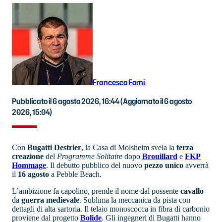
Francesco Forni
Pubblicato il 6 agosto 2026, 16:44
(Aggiornato il 6 agosto
2026, 15:04)
Con
Bugatti
Destrier
, la Casa di Molsheim svela la
terza
creazione
del
Programme Solitaire
dopo
Brouillard
e
FKP
Hommage
. Il debutto pubblico del nuovo
pezzo unico
avverrà
il
16 agosto
a Pebble Beach.
L’ambizione fa capolino, prende il nome dal possente
cavallo
da
guerra
medievale
. Sublima la meccanica da pista con
dettagli di alta sartoria. Il telaio monoscocca in fibra di carbonio
proviene dal progetto
Bolide
. Gli ingegneri di Bugatti hanno