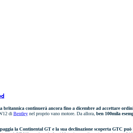
ed
a britannica continuerà ancora fino a dicembre ad accettare ordin
o W12 di
Bentley
nel proprio vano motore. Da allora,
ben 100mila esempl
ipaggia la Continental GT e la sua declinazione scoperta GTC può