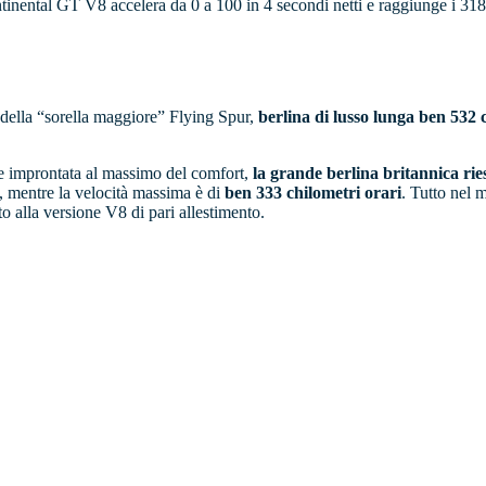
ntinental GT V8 accelera da 0 a 100 in 4 secondi netti e raggiunge i 318
 della “sorella maggiore” Flying Spur,
berlina di lusso lunga ben 532
a e improntata al massimo del comfort,
la grande berlina britannica rie
di, mentre la velocità massima è di
ben 333 chilometri orari
. Tutto nel 
to alla versione V8 di pari allestimento.