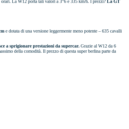
 orari. La W12 porta tali valori a 3”6 e 335 km/h. I prezzi?
La GT
 cm
e dotata di una versione leggermente meno potente – 635 cavalli
sce a sprigionare prestazioni da supercar.
Grazie al W12 da 6
massimo della comodità. Il prezzo di questa super berlina parte da