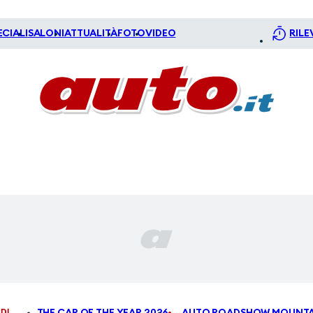
ECIALI
SALONI
ATTUALITÀ
FOTO
VIDEO
RILE
DI
THE CAR OF THE YEAR 2026
AUTO ROADSHOW MOUNTA