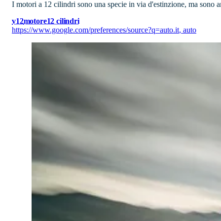
I motori a 12 cilindri sono una specie in via d'estinzione, ma sono an
v12
motore
12 cilindri
https://www.google.com/preferences/source?q=auto.it
,
auto