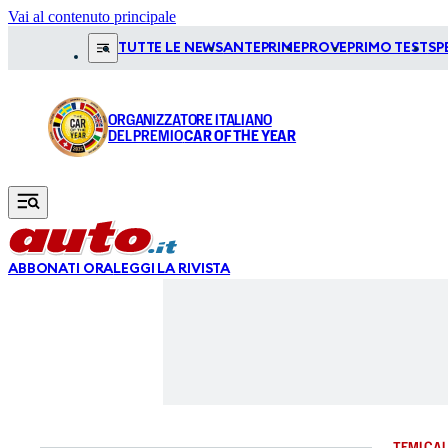
Vai al contenuto principale
TUTTE LE NEWS
ANTEPRIME
PROVE
PRIMO TEST
SP
ORGANIZZATORE ITALIANO
DEL PREMIO
CAR OF THE YEAR
ABBONATI ORA
LEGGI LA RIVISTA
TEMI CAL