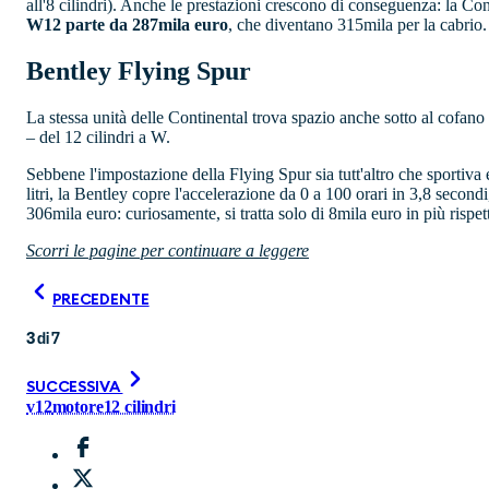
all'8 cilindri). Anche le prestazioni crescono di conseguenza: la Co
W12 parte da 287mila euro
, che diventano 315mila per la cabrio.
Bentley Flying Spur
La stessa unità delle Continental trova spazio anche sotto al cofano
– del 12 cilindri a W.
Sebbene l'impostazione della Flying Spur sia tutt'altro che sportiv
litri, la Bentley copre l'accelerazione da 0 a 100 orari in 3,8 secon
306mila euro: curiosamente, si tratta solo di 8mila euro in più rispet
Scorri le pagine per continuare a leggere
PRECEDENTE
3
di
7
SUCCESSIVA
v12
motore
12 cilindri