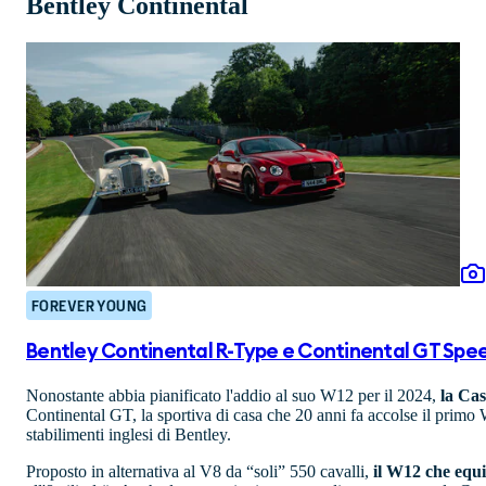
Bentley Continental
FOREVER YOUNG
Bentley Continental R-Type e Continental GT Spe
Nonostante abbia pianificato l'addio al suo W12 per il 2024,
la Cas
Continental GT, la sportiva di casa che 20 anni fa accolse il prim
stabilimenti inglesi di Bentley.
Proposto in alternativa al V8 da “soli” 550 cavalli,
il W12 che equ