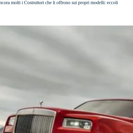
cora molti i Costruttori che li offrono sui propri modelli: eccoli