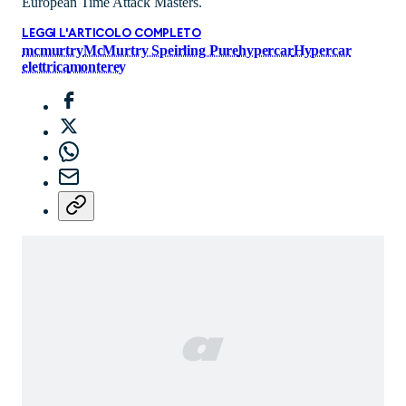
European Time Attack Masters.
LEGGI L'ARTICOLO COMPLETO
mcmurtry
McMurtry Speirling Pure
hypercar
Hypercar
elettrica
monterey