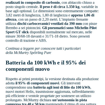
realizzati in composito di carbonio
, con abitacolo chiuso a
posto singolo centrale.
Il peso è di circa 1.350 kg
, variabile in
base agli optional. Le dimensioni sono estremamente compatte:
3,82 metri di lunghezza, 1,80 di larghezza e
appena 1,06 di
altezza
, con un passo di 2,20 metri. L’impianto frenante
utilizza
dischi carboceramici ventilati da 390 mm
con pinze
Brembo a sei pistoncini.
Gli pneumatici sono Michelin Pilot
Sport GT slick
disponibili normalmente sul mercato, nelle
misure 30/68-18 davanti e 31/71-18 dietro. Sono presenti
controllo di trazione e ABS.
Continua a leggere per conoscere tutti i particolari
della McMurtry Spéirling Pure
Batteria da 100 kWh e il 95% dei
componenti nuovo
Rispetto ai primi prototipi, la versione destinata alla produzione
adotta
il 95% di componenti nuovi
. Gli interventi
comprendono una
batteria agli ioni di litio da 100 kWh
,
nuovi motori Helix, trasmissione aggiornata, raffreddamento
più efficiente e ventole progettate per sostenere un utilizzo
prolungato. McMurtry dichiara
un’autonomia in pista
compresa tra 40 e 50 km
mantenendo il ritmo di una vettura