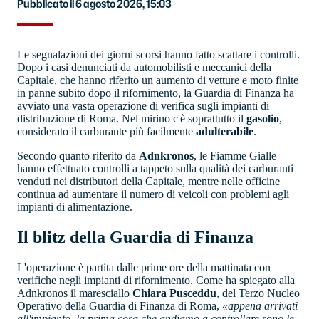
Pubblicato il 6 agosto 2026, 15:03
Le segnalazioni dei giorni scorsi hanno fatto scattare i controlli.
Dopo i casi denunciati da automobilisti e meccanici della
Capitale, che hanno riferito un aumento di vetture e moto finite
in panne subito dopo il rifornimento, la Guardia di Finanza ha
avviato una vasta operazione di verifica sugli impianti di
distribuzione di Roma. Nel mirino c'è soprattutto il
gasolio
,
considerato il carburante più facilmente
adulterabile
.
Secondo quanto riferito da
Adnkronos
, le Fiamme Gialle
hanno effettuato controlli a tappeto sulla qualità dei carburanti
venduti nei distributori della Capitale, mentre nelle officine
continua ad aumentare il numero di veicoli con problemi agli
impianti di alimentazione.
Il blitz della Guardia di Finanza
L'operazione è partita dalle prime ore della mattinata con
verifiche negli impianti di rifornimento. Come ha spiegato alla
Adnkronos il maresciallo
Chiara Pusceddu
, del Terzo Nucleo
Operativo della Guardia di Finanza di Roma,
«appena arrivati
all'impianto, la prima cosa che andiamo a controllare sono le