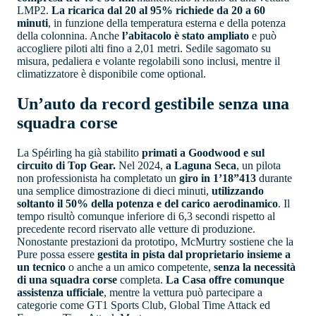
LMP2.
La ricarica dal 20 al 95% richiede da 20 a 60
minuti
, in funzione della temperatura esterna e della potenza
della colonnina. Anche
l’abitacolo è stato ampliato
e può
accogliere piloti alti fino a 2,01 metri. Sedile sagomato su
misura, pedaliera e volante regolabili sono inclusi, mentre il
climatizzatore è disponibile come optional.
Un’auto da record gestibile senza una
squadra corse
La Spéirling ha già stabilito
primati a Goodwood e sul
circuito di Top Gear.
Nel 2024,
a Laguna Seca
, un pilota
non professionista ha completato un
giro in 1’18”413
durante
una semplice dimostrazione di dieci minuti,
utilizzando
soltanto il 50% della potenza e del carico aerodinamico
. Il
tempo risultò comunque inferiore di 6,3 secondi rispetto al
precedente record riservato alle vetture di produzione.
Nonostante prestazioni da prototipo, McMurtry sostiene che la
Pure possa essere
gestita in pista dal proprietario insieme a
un tecnico
o anche a un amico competente,
senza la necessità
di una squadra corse
completa.
La Casa offre comunque
assistenza ufficiale
, mentre la vettura può partecipare a
categorie come GT1 Sports Club, Global Time Attack ed