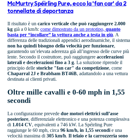
McMurtry Spéirling Pure, ecco la 'fan car' da 2
tonnellate di deportanza
Il risultato è un
carico verticale che può raggiungere 2.000
kg
già a 0 km/h:
come dimostrato da un prototipo,
quanto
basta per “incollare” la vettura anche a testa in giù
. A
differenza delle tradizionali appendici aerodinamiche, il sistema
non ha quindi bisogno della velocità per funzionare
,
garantendo un’elevata aderenza già all’ingresso delle curve più
lente. Secondo il costruttore, può raggiungere
accelerazioni
laterali e decelerazioni fino a 3 g
. La soluzione riprende il
principio delle
storiche "fan car" da competizione
, come
Chaparral 2J e Brabham BT46B
, adattandolo a una vettura
destinata ai clienti privati.
Oltre mille cavalli e 0-60 mph in 1,55
secondi
La configurazione prevede
due motori elettrici sull’asse
posteriore
, differenziale elettronico e una potenza complessiva
di
1.014 CV
, equivalenti a 746 kW. La Spéirling Pure
raggiunge le 60 mph, circa
96 km/h, in 1,55 secondi
e una
velocità massima di
305 km/h
.
Il telaio e la carrozzeria sono