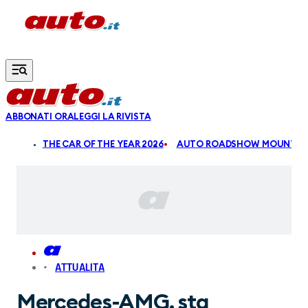
Vai al contenuto principale
ABBONATI ORA
LEGGI LA RIVISTA
ALDI
THE CAR OF THE YEAR 2026
AUTO ROADSHOW MOUNTAIN
ATTUALITA
Mercedes-AMG, sta