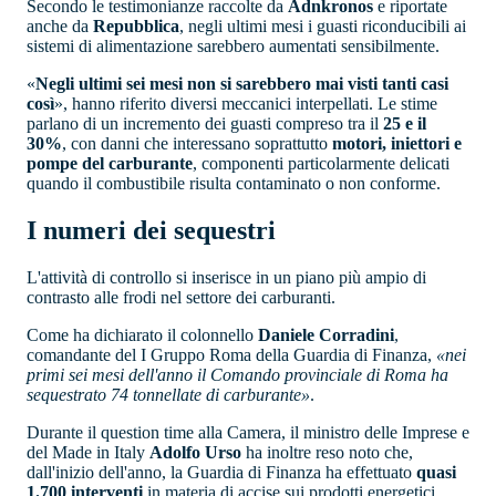
Secondo le testimonianze raccolte da
Adnkronos
e riportate
anche da
Repubblica
, negli ultimi mesi i guasti riconducibili ai
sistemi di alimentazione sarebbero aumentati sensibilmente.
«
Negli ultimi sei mesi non si sarebbero mai visti tanti casi
così
», hanno riferito diversi meccanici interpellati. Le stime
parlano di un incremento dei guasti compreso tra il
25 e il
30%
, con danni che interessano soprattutto
motori, iniettori e
pompe del carburante
, componenti particolarmente delicati
quando il combustibile risulta contaminato o non conforme.
I numeri dei sequestri
L'attività di controllo si inserisce in un piano più ampio di
contrasto alle frodi nel settore dei carburanti.
Come ha dichiarato il colonnello
Daniele Corradini
,
comandante del I Gruppo Roma della Guardia di Finanza,
«nei
primi sei mesi dell'anno il Comando provinciale di Roma ha
sequestrato 74 tonnellate di carburante»
.
Durante il question time alla Camera, il ministro delle Imprese e
del Made in Italy
Adolfo Urso
ha inoltre reso noto che,
dall'inizio dell'anno, la Guardia di Finanza ha effettuato
quasi
1.700 interventi
in materia di accise sui prodotti energetici.