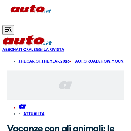
Vai al contenuto principale
ABBONATI ORA
LEGGI LA RIVISTA
ALDI
THE CAR OF THE YEAR 2026
AUTO ROADSHOW MOUNTAIN
ATTUALITA
Vacanze con gli animali: le