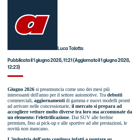
Luca Talotta
Pubblicato il 1 giugno 2026, 11:21
(Aggiornato il 1 giugno 2026,
12:23)
Giugno 2026
si preannuncia come uno dei mesi più
interessanti dell'anno per il settore automotive. Tra
debutti
commerciali,
aggiornamenti
di gamma e nuovi modelli pronti
ad arrivare nelle concessionarie,
il mercato si prepara ad
accogliere vetture molto diverse tra loro ma accomunate da
un elemento: l'elettrificazione
. Dai SUV alle berline
premium, fino ai pick-up e alle sportive ad alte prestazioni, le
novità non mancano.
L'industria dell'auto continua infatti a puntare su