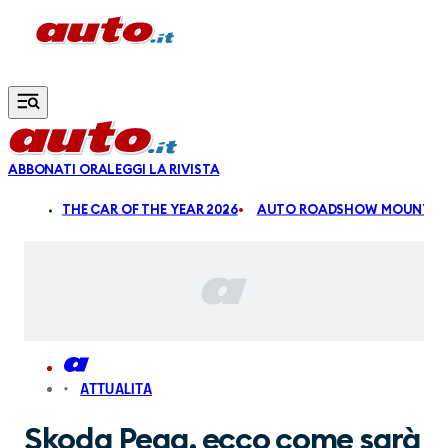
Vai al contenuto principale
ABBONATI ORA
LEGGI LA RIVISTA
ALDI
THE CAR OF THE YEAR 2026
AUTO ROADSHOW MOUNTAIN
ATTUALITA
Skoda Peaq, ecco come sarà