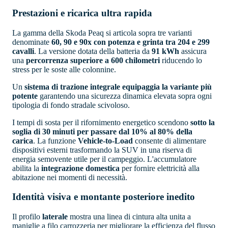
Prestazioni e ricarica ultra rapida
La gamma della Skoda Peaq si articola sopra tre varianti
denominate
60, 90 e 90x con potenza e grinta tra 204 e 299
cavalli
. La versione dotata della batteria da
91 kWh
assicura
una
percorrenza superiore a 600 chilometri
riducendo lo
stress per le soste alle colonnine.
Un
sistema di trazione integrale equipaggia la variante più
potente
garantendo una sicurezza dinamica elevata sopra ogni
tipologia di fondo stradale scivoloso.
I tempi di sosta per il rifornimento energetico scendono
sotto la
soglia di 30 minuti per passare dal 10% al 80% della
carica
. La funzione
Vehicle-to-Load
consente di alimentare
dispositivi esterni trasformando la SUV in una riserva di
energia semovente utile per il campeggio. L'accumulatore
abilita la
integrazione domestica
per fornire elettricità alla
abitazione nei momenti di necessità.
Identità visiva e montante posteriore inedito
Il profilo
laterale
mostra una linea di cintura alta unita a
maniglie a filo carrozzeria per migliorare la efficienza del flusso