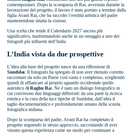
contemporanei. Dopo la scomparsa di Rai, avvenuta durante la
lavorazione del progetto, il lavoro è stato portato a termine dalla
figlia Avani Rai, che ha raccolto l’eredità artistica del padre
mantenendone intatta la visione.
Una scelta che rende il Calendario 2027 ancora più
significativo, trasformandolo anche in un omaggio a uno dei
fotografi più influenti dell’India
L’India vista da due prospettive
L’idea alla base del progetto nasce da una riflessione di
Sundsbø
. Il fotografo ha spiegato di non aver ritenuto corretto
raccontare da solo un Paese così vasto e complesso, scegliendo
quindi di affiancare al proprio sguardo occidentale quello
autentico d
i Raghu Ra
i. Ne è nato un dialogo fotografico in
cui convivono due linguaggi differenti: da una parte la ricerca
estetica e la cura della luce tipiche di Sundsbø, dall’altra il
taglio documentaristico e profondamente umano della scuola
fotografica indiana.
Dopo la scomparsa del padre, Avani Rai ha completato il
progetto seguendo lo stesso approccio, raccontando di aver
vissuto questa esperienza come un modo per continuare a