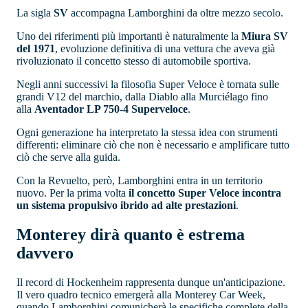
La sigla
SV
accompagna Lamborghini da oltre mezzo secolo.
Uno dei riferimenti più importanti è naturalmente la
Miura SV
del 1971
, evoluzione definitiva di una vettura che aveva già
rivoluzionato il concetto stesso di automobile sportiva.
Negli anni successivi la filosofia Super Veloce è tornata sulle
grandi V12 del marchio, dalla Diablo alla Murciélago fino
alla
Aventador LP 750-4 Superveloce
.
Ogni generazione ha interpretato la stessa idea con strumenti
differenti: eliminare ciò che non è necessario e amplificare tutto
ciò che serve alla guida.
Con la Revuelto, però, Lamborghini entra in un territorio
nuovo. Per la prima volta
il concetto Super Veloce incontra
un sistema propulsivo ibrido ad alte prestazioni
.
Monterey dirà quanto è estrema
davvero
Il record di Hockenheim rappresenta dunque un'anticipazione.
Il vero quadro tecnico emergerà alla Monterey Car Week,
quando Lamborghini comunicherà le specifiche complete della