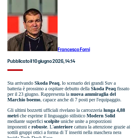
Francesco Forni
Pubblicato il 10 giugno 2026, 14:14
Sta arrivando
Skoda Peaq
, lo scenario dei grandi Suv a
batteria è prossimo a ospitare debutto della
Skoda Peaq
fissato
per il 23 giugno. Rappresenta la
nuova ammiraglia del
Marchio boemo
, capace anche di 7 posti per l'equipaggio.
Gli ultimi bozzetti ufficiali rivelano la carrozzeria
lunga 4,88
metri
che esprime il linguaggio stilistico
Modern Solid
mediante superfici
scolpite
uniche unite a proporzioni
imponenti e
robuste
. L'
anteriore
cattura la attenzione grazie ai
sottili gruppi ottici a forma di T inseriti nella maschera nera
lucida Tech-Deck Face.