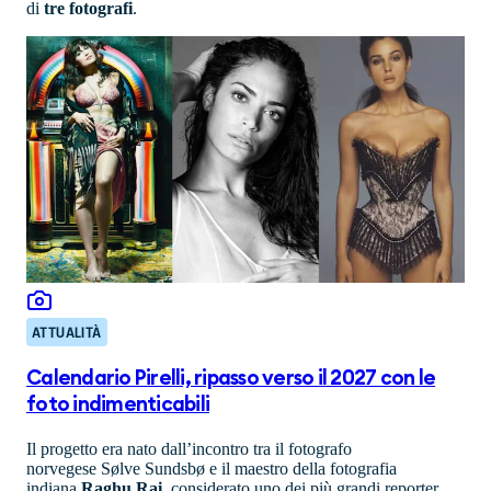
di
tre fotografi
.
ATTUALITÀ
Calendario Pirelli, ripasso verso il 2027 con le
foto indimenticabili
Il progetto era nato dall’incontro tra il fotografo
norvegese Sølve Sundsbø e il maestro della fotografia
indiana
Raghu Rai
, considerato uno dei più grandi reporter