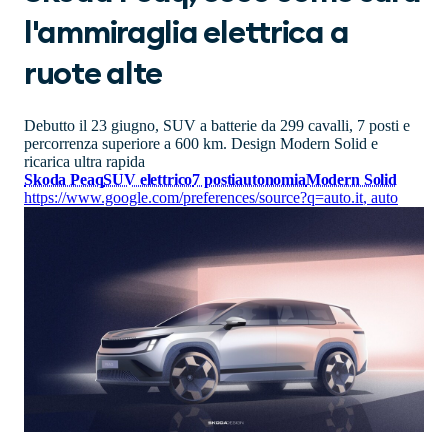
l'ammiraglia elettrica a
ruote alte
Debutto il 23 giugno, SUV a batterie da 299 cavalli, 7 posti e
percorrenza superiore a 600 km. Design Modern Solid e
ricarica ultra rapida
Skoda Peaq
SUV elettrico
7 posti
autonomia
Modern Solid
https://www.google.com/preferences/source?q=auto.it
,
auto