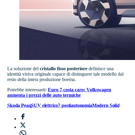
La soluzione del
cristallo fisso posteriore
definisce una
identità visiva originale capace di distinguere tale modello dal
resto della intera produzione boema.
Potrebbe interessarti:
Euro 7 costa caro: Volkswagen
aumenta i prezzi delle auto termiche
Skoda Peaq
SUV elettrico
7 posti
autonomia
Modern Solid