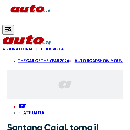
Vai al contenuto principale
ABBONATI ORA
LEGGI LA RIVISTA
ALDI
THE CAR OF THE YEAR 2026
AUTO ROADSHOW MOUNTAIN
ATTUALITA
Santana Cajal, torna il