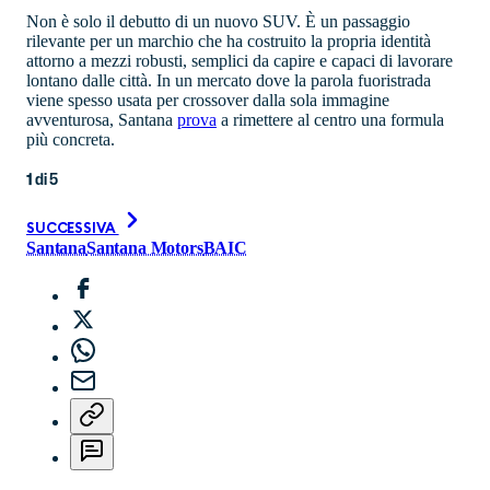
Non è solo il debutto di un nuovo SUV. È un passaggio
rilevante per un marchio che ha costruito la propria identità
attorno a mezzi robusti, semplici da capire e capaci di lavorare
lontano dalle città. In un mercato dove la parola fuoristrada
viene spesso usata per crossover dalla sola immagine
avventurosa, Santana
prova
a rimettere al centro una formula
più concreta.
1
di
5
SUCCESSIVA
Santana
Santana Motors
BAIC