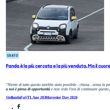
USATO
Panda è la più cercata e la più venduta. Ma il cuore 
"Niente di tutto questo sarebbe stato possibile
- chiosa
- senza la pa
a noi è piena di opportunità
e non vedo l'ora di continuare questo
Stellantis
FaSTLAne 2030
Investor Day 2026