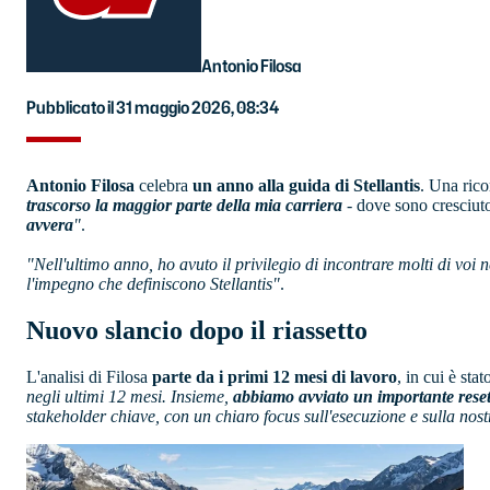
Antonio Filosa
Pubblicato il 31 maggio 2026, 08:34
Antonio Filosa
celebra
un anno alla guida di Stellantis
. Una rico
trascorso la maggior parte della mia carriera
- dove sono cresciut
avvera
"
.
"Nell'ultimo anno, ho avuto il privilegio di incontrare molti di voi ne
l'impegno che definiscono Stellantis"
.
Nuovo slancio dopo il riassetto
L'analisi di Filosa
parte da i primi 12 mesi di lavoro
, in cui è sta
negli ultimi 12 mesi. Insieme,
abbiamo avviato un importante reset
stakeholder chiave, con un chiaro focus sull'esecuzione e sulla nos