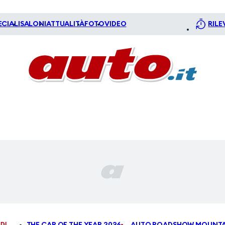
ECIALI
SALONI
ATTUALITÀ
FOTO
VIDEO
RILE
DI
THE CAR OF THE YEAR 2026
AUTO ROADSHOW MOUNTA