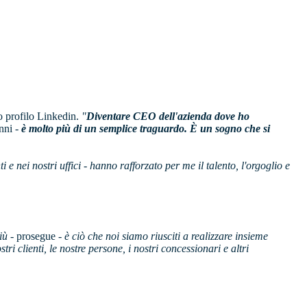
uo profilo Linkedin.
"
Diventare CEO dell'azienda dove ho
nni -
è molto più di un semplice traguardo. È un sogno che si
i e nei nostri uffici - hanno rafforzato per me il talento, l'orgoglio e
iù -
prosegue -
è ciò che noi siamo riusciti a realizzare insieme
tri clienti, le nostre persone, i nostri concessionari e altri