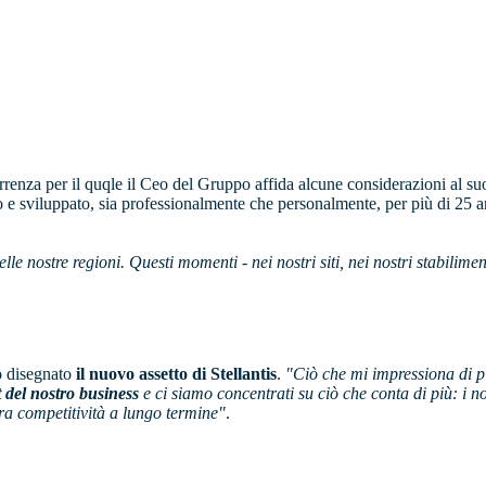
rrenza per il quqle il Ceo del Gruppo affida alcune considerazioni al s
o e sviluppato, sia professionalmente che personalmente, per più di 25 a
lle nostre regioni. Questi momenti - nei nostri siti, nei nostri stabiliment
to disegnato
il nuovo assetto di Stellantis
.
"Ciò che mi impressiona di p
 del nostro business
e ci siamo concentrati su ciò che conta di più: i nos
tra competitività a lungo termine"
.