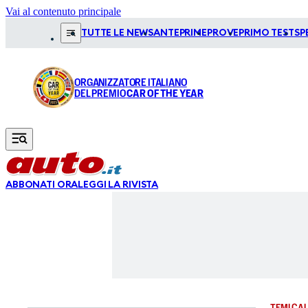
Vai al contenuto principale
TUTTE LE NEWS
ANTEPRIME
PROVE
PRIMO TEST
SP
ORGANIZZATORE ITALIANO
DEL PREMIO
CAR OF THE YEAR
ABBONATI ORA
LEGGI LA RIVISTA
TEMI CAL