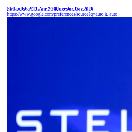
Stellantis
FaSTLAne 2030
Investor Day 2026
https://www.google.com/preferences/source?q=auto.it
,
auto