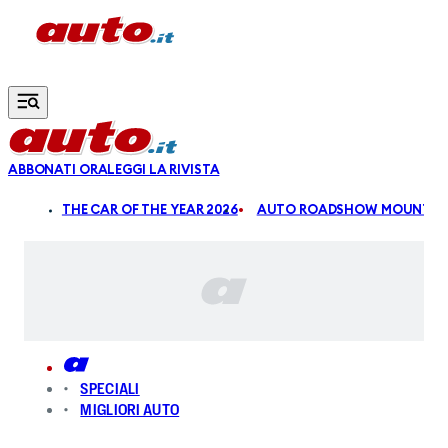
Vai al contenuto principale
ABBONATI ORA
LEGGI LA RIVISTA
ALDI
THE CAR OF THE YEAR 2026
AUTO ROADSHOW MOUNTAIN
SPECIALI
MIGLIORI AUTO