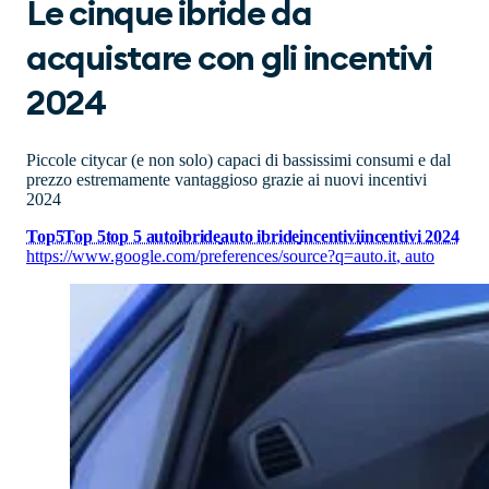
Le cinque ibride da
acquistare con gli incentivi
2024
Piccole citycar (e non solo) capaci di bassissimi consumi e dal
prezzo estremamente vantaggioso grazie ai nuovi incentivi
2024
Top5
Top 5
top 5 auto
ibride
auto ibride
incentivi
incentivi 2024
https://www.google.com/preferences/source?q=auto.it
,
auto