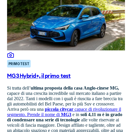
PRIMO TEST
MG3 Hybrid+, il primo test
Si tratta dell’
ultima proposta della casa Anglo-cinese MG,
capace di una crescita incredibile sul mercato italiano a partire
dal 2022. Tanti i modelli con i quali è riuscita a fare breccia tra
gli automobilisti del Bel Paese, per lo più Suv e crossover.
Arriva però ora una
piccola citycar
capace di rivoluzionare il
segmento. Prende il nome di
MG3
e in
soli 4,11 m è in grado
di condensare una serie di tecnologie
alle volte riservate ai
veicoli di fascia maggiore. Design affilato e tagliente, oltre ad
un abitacolo spazioso e con materiali apprezzabili, oltre ad una