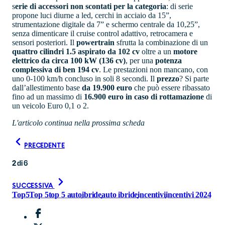
s
erie di accessori non scontati per la categoria
: di serie
propone luci diurne a led, cerchi in acciaio da 15”,
strumentazione digitale da 7” e schermo centrale da 10,25”,
senza dimenticare il cruise control adattivo, retrocamera e
sensori posteriori. Il
powertrain
sfrutta la combinazione di un
quattro cilindri 1.5 aspirato da 102 cv
oltre a un
motore
elettrico da circa 100 kW (136 cv)
, per una
potenza
complessiva di ben 194 cv
. Le prestazioni non mancano, con
uno 0-100 km/h concluso in soli 8 secondi. Il
prezzo
? Si parte
dall’allestimento base
da 19.900 euro
che può essere ribassato
fino ad un massimo di
16.900 euro in caso di rottamazione
di
un veicolo Euro 0,1 o 2.
L'articolo continua nella prossima scheda
PRECEDENTE
2
di
6
SUCCESSIVA
Top5
Top 5
top 5 auto
ibride
auto ibride
incentivi
incentivi 2024