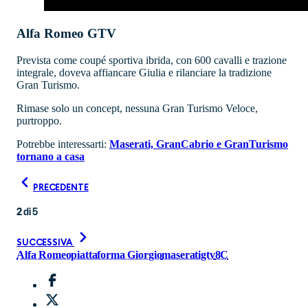
Alfa Romeo GTV
Prevista come coupé sportiva ibrida, con 600 cavalli e trazione
integrale, doveva affiancare Giulia e rilanciare la tradizione
Gran Turismo.
Rimase solo un concept, nessuna Gran Turismo Veloce,
purtroppo.
Potrebbe interessarti:
Maserati, GranCabrio e GranTurismo
tornano a casa
PRECEDENTE
2
di
5
SUCCESSIVA
Alfa Romeo
piattaforma Giorgio
maserati
gtv
8C