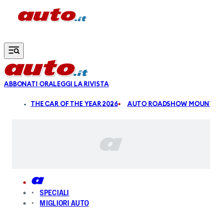
Vai al contenuto principale
ABBONATI ORA
LEGGI LA RIVISTA
ALDI
THE CAR OF THE YEAR 2026
AUTO ROADSHOW MOUNTAIN
SPECIALI
MIGLIORI AUTO