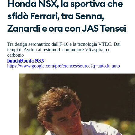
Honda NSX, la sportiva che
sfidò Ferrari, tra Senna,
Zanardi e ora con JAS Tensei
Tra design aeronautico dall'F-16 e la tecnologia VTEC. Dai
tempi di Ayrton al restomod con motore V6 aspirato e
carbonio
honda
Honda NSX
https://www.google.com/preferences/source?q=auto.it
,
auto