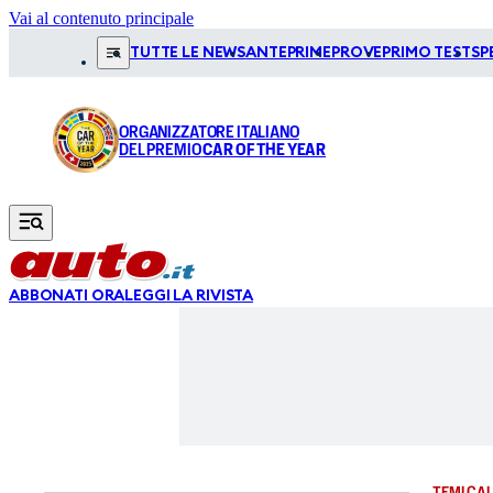
Vai al contenuto principale
TUTTE LE NEWS
ANTEPRIME
PROVE
PRIMO TEST
SP
ORGANIZZATORE ITALIANO
DEL PREMIO
CAR OF THE YEAR
ABBONATI ORA
LEGGI LA RIVISTA
TEMI CAL