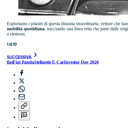
Esploriamo i pilastri di questa dinastia straordinaria, vetture che h
mobilità quotidiana
, tracciando una linea retta che parte dalle orig
a elettroni.
1
di
10
SUCCESSIVA
fiat
Fiat Panda
Stellantis E-Car
Investor Day 2026