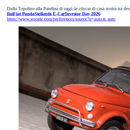
Dalla Topolino alla Pandina di oggi: le citycar di casa nostra tra de
fiat
Fiat Panda
Stellantis E-Car
Investor Day 2026
https://www.google.com/preferences/source?q=auto.it
,
auto