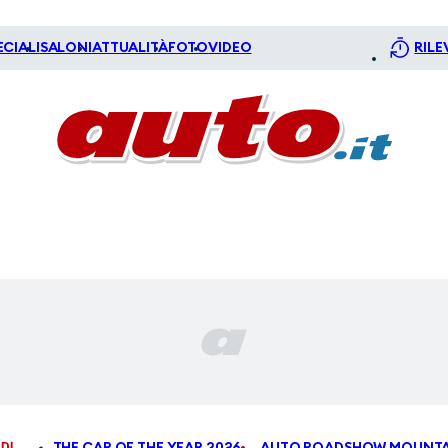
ECIALI
SALONI
ATTUALITÀ
FOTO
VIDEO
RILE
DI
THE CAR OF THE YEAR 2026
AUTO ROADSHOW MOUNTA