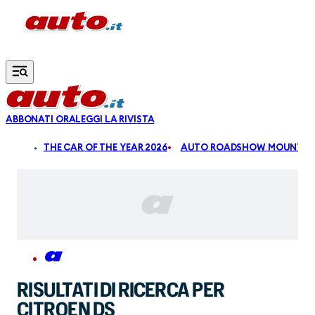
Vai al contenuto principale
ABBONATI ORA
LEGGI LA RIVISTA
ALDI
THE CAR OF THE YEAR 2026
AUTO ROADSHOW MOUNTAIN
RISULTATI DI RICERCA PER
CITROEN DS