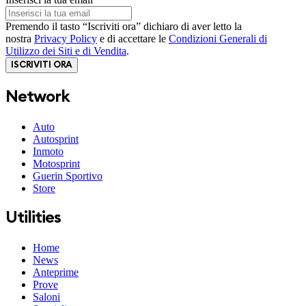
Premendo il tasto “Iscriviti ora” dichiaro di aver letto la
nostra
Privacy Policy
e di accettare le
Condizioni Generali di
Utilizzo dei Siti e di Vendita
.
ISCRIVITI ORA
Network
Auto
Autosprint
Inmoto
Motosprint
Guerin Sportivo
Store
Utilities
Home
News
Anteprime
Prove
Saloni