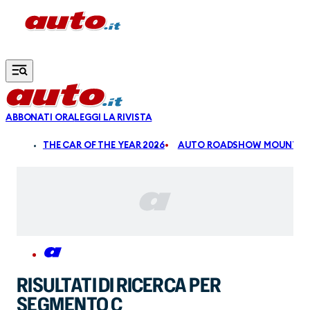
Vai al contenuto principale
ABBONATI ORA
LEGGI LA RIVISTA
ALDI
THE CAR OF THE YEAR 2026
AUTO ROADSHOW MOUNTAIN
RISULTATI DI RICERCA PER
SEGMENTO C