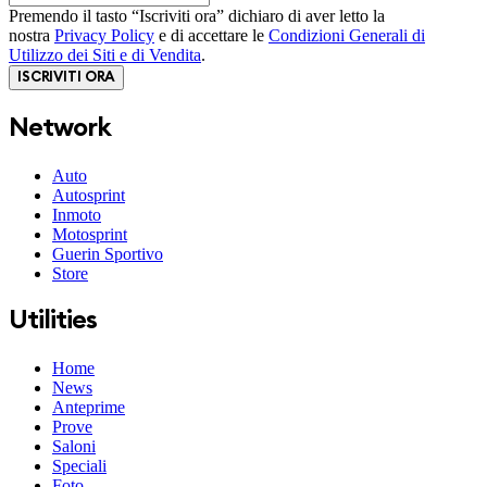
Premendo il tasto “Iscriviti ora” dichiaro di aver letto la
nostra
Privacy Policy
e di accettare le
Condizioni Generali di
Utilizzo dei Siti e di Vendita
.
ISCRIVITI ORA
Network
Auto
Autosprint
Inmoto
Motosprint
Guerin Sportivo
Store
Utilities
Home
News
Anteprime
Prove
Saloni
Speciali
Foto