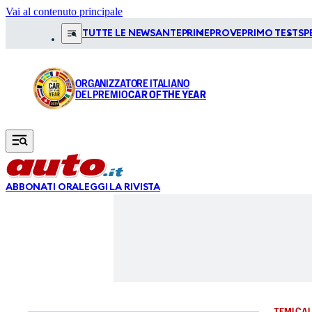
Vai al contenuto principale
TUTTE LE NEWS
ANTEPRIME
PROVE
PRIMO TEST
SP
ORGANIZZATORE ITALIANO
DEL PREMIO
CAR OF THE YEAR
ABBONATI ORA
LEGGI LA RIVISTA
TEMI CAL