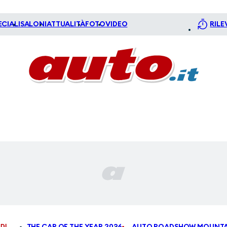
ECIALI
SALONI
ATTUALITÀ
FOTO
VIDEO
RILE
DI
THE CAR OF THE YEAR 2026
AUTO ROADSHOW MOUNTA