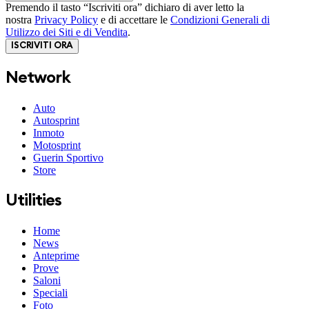
Premendo il tasto “Iscriviti ora” dichiaro di aver letto la
nostra
Privacy Policy
e di accettare le
Condizioni Generali di
Utilizzo dei Siti e di Vendita
.
ISCRIVITI ORA
Network
Auto
Autosprint
Inmoto
Motosprint
Guerin Sportivo
Store
Utilities
Home
News
Anteprime
Prove
Saloni
Speciali
Foto