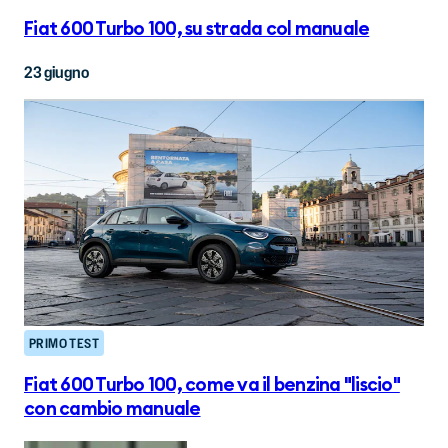
Fiat 600 Turbo 100, su strada col manuale
23 giugno
PRIMO TEST
Fiat 600 Turbo 100, come va il benzina "liscio"
con cambio manuale