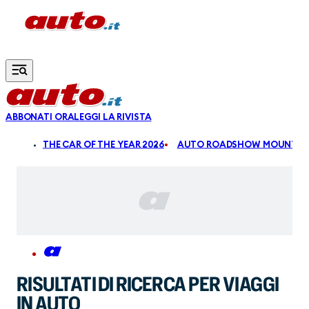
Vai al contenuto principale
ABBONATI ORA
LEGGI LA RIVISTA
ALDI
THE CAR OF THE YEAR 2026
AUTO ROADSHOW MOUNTAIN
RISULTATI DI RICERCA PER VIAGGI
IN AUTO