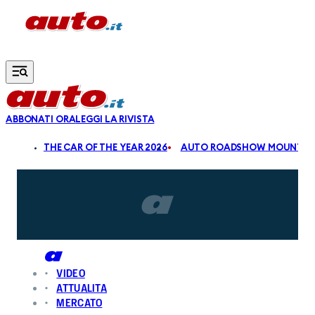
Vai al contenuto principale
ABBONATI ORA
LEGGI LA RIVISTA
ALDI
THE CAR OF THE YEAR 2026
AUTO ROADSHOW MOUNTAIN
VIDEO
ATTUALITA
MERCATO