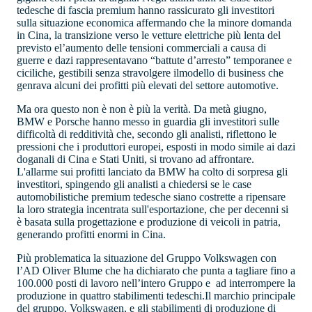
tedesche di fascia premium hanno rassicurato gli investitori
sulla situazione economica affermando che la minore domanda
in Cina, la transizione verso le vetture elettriche più lenta del
previsto el’aumento delle tensioni commerciali a causa di
guerre e dazi rappresentavano “battute d’arresto” temporanee e
ciciliche, gestibili senza stravolgere ilmodello di business che
genrava alcuni dei profitti più elevati del settore automotive.
Ma ora questo non è non è più la verità. Da metà giugno,
BMW e Porsche hanno messo in guardia gli investitori sulle
difficoltà di redditività che, secondo gli analisti, riflettono le
pressioni che i produttori europei, esposti in modo simile ai dazi
doganali di Cina e Stati Uniti, si trovano ad affrontare.
L'allarme sui profitti lanciato da BMW ha colto di sorpresa gli
investitori, spingendo gli analisti a chiedersi se le case
automobilistiche premium tedesche siano costrette a ripensare
la loro strategia incentrata sull'esportazione, che per decenni si
è basata sulla progettazione e produzione di veicoli in patria,
generando profitti enormi in Cina.
Più problematica la situazione del Gruppo Volkswagen con
l’AD Oliver Blume che ha dichiarato che punta a tagliare fino a
100.000 posti di lavoro nell’intero Gruppo e ad interrompere la
produzione in quattro stabilimenti tedeschi.Il marchio principale
del gruppo, Volkswagen, e gli stabilimenti di produzione di