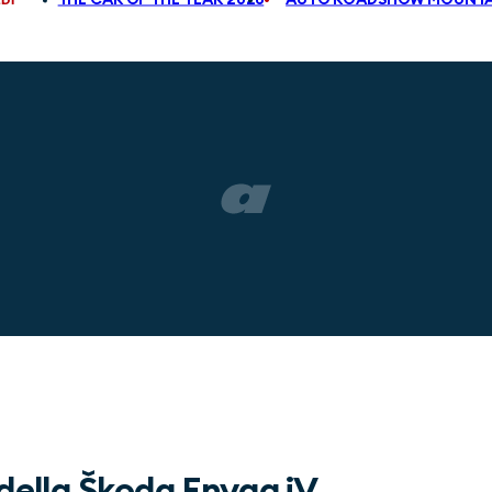
 della Škoda Enyaq iV