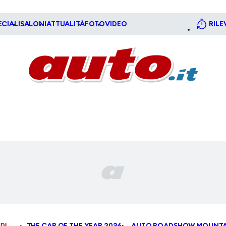
ECIALI
SALONI
ATTUALITÀ
FOTO
VIDEO
RILE
DI
THE CAR OF THE YEAR 2026
AUTO ROADSHOW MOUNTA