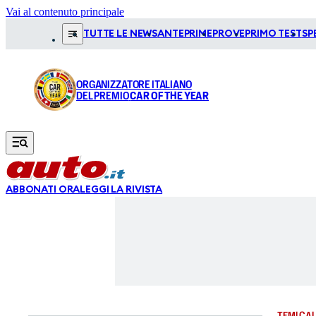
Vai al contenuto principale
TUTTE LE NEWS
ANTEPRIME
PROVE
PRIMO TEST
SP
ORGANIZZATORE ITALIANO
DEL PREMIO
CAR OF THE YEAR
ABBONATI ORA
LEGGI LA RIVISTA
TEMI CAL