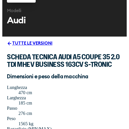
Modelli
Audi
TUTTE LE VERSIONI
SCHEDA TECNICA AUDI A5 COUPE 35 2.0
TDI MHEV BUSINESS 163CV S-TRONIC
Dimensioni e peso della macchina
Lunghezza
470 cm
Larghezza
185 cm
Passo
276 cm
Peso
1565 kg
Bagagliaio (MIN/MAX)