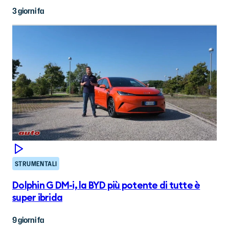
3 giorni fa
STRUMENTALI
Dolphin G DM-i, la BYD più potente di tutte è
super ibrida
9 giorni fa