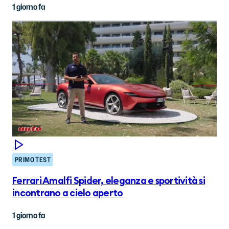
1 giorno fa
PRIMO TEST
Ferrari Amalfi Spider, eleganza e sportività si
incontrano a cielo aperto
1 giorno fa