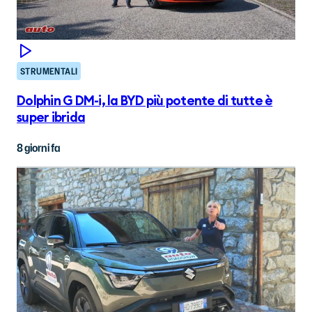
STRUMENTALI
Dolphin G DM-i, la BYD più potente di tutte è
super ibrida
8 giorni fa