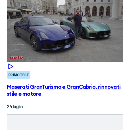
PRIMO TEST
Maserati GranTurismo e GranCabrio, rinnovati
stile e motore
24 luglio