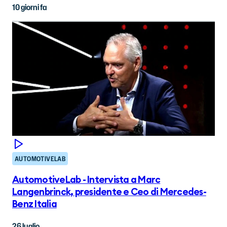
10 giorni fa
AUTOMOTIVELAB
AutomotiveLab - Intervista a Marc
Langenbrinck, presidente e Ceo di Mercedes-
Benz Italia
26 luglio