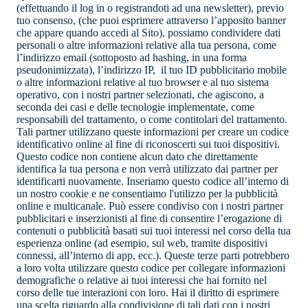
(effettuando il log in o registrandoti ad una newsletter), previo
tuo consenso, (che puoi esprimere attraverso l’apposito banner
che appare quando accedi al Sito), possiamo condividere dati
personali o altre informazioni relative alla tua persona, come
l’indirizzo email (sottoposto ad hashing, in una forma
pseudonimizzata), l’indirizzo IP, il tuo ID pubblicitario mobile
o altre informazioni relative al tuo browser e al tuo sistema
operativo, con i nostri partner selezionati, che agiscono, a
seconda dei casi e delle tecnologie implementate, come
responsabili del trattamento, o come contitolari del trattamento.
Tali partner utilizzano queste informazioni per creare un codice
identificativo online al fine di riconoscerti sui tuoi dispositivi.
Questo codice non contiene alcun dato che direttamente
identifica la tua persona e non verrà utilizzato dai partner per
identificarti nuovamente. Inseriamo questo codice all’interno di
un nostro cookie e ne consentiamo l'utilizzo per la pubblicità
online e multicanale. Può essere condiviso con i nostri partner
pubblicitari e inserzionisti al fine di consentire l’erogazione di
contenuti o pubblicità basati sui tuoi interessi nel corso della tua
esperienza online (ad esempio, sul web, tramite dispositivi
connessi, all’interno di app, ecc.). Queste terze parti potrebbero
a loro volta utilizzare questo codice per collegare informazioni
demografiche o relative ai tuoi interessi che hai fornito nel
corso delle tue interazioni con loro. Hai il diritto di esprimere
una scelta riguardo alla condivisione di tali dati con i nostri