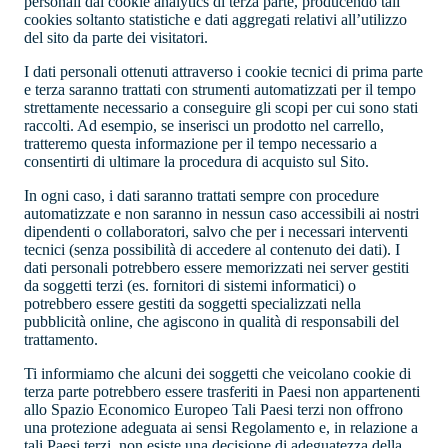
personali dai cookie analytics di terza parte, producendo tali
cookies soltanto statistiche e dati aggregati relativi all’utilizzo
del sito da parte dei visitatori.
I dati personali ottenuti attraverso i cookie tecnici di prima parte
e terza saranno trattati con strumenti automatizzati per il tempo
strettamente necessario a conseguire gli scopi per cui sono stati
raccolti. Ad esempio, se inserisci un prodotto nel carrello,
tratteremo questa informazione per il tempo necessario a
consentirti di ultimare la procedura di acquisto sul Sito.
In ogni caso, i dati saranno trattati sempre con procedure
automatizzate e non saranno in nessun caso accessibili ai nostri
dipendenti o collaboratori, salvo che per i necessari interventi
tecnici (senza possibilità di accedere al contenuto dei dati). I
dati personali potrebbero essere memorizzati nei server gestiti
da soggetti terzi (es. fornitori di sistemi informatici) o
potrebbero essere gestiti da soggetti specializzati nella
pubblicità online, che agiscono in qualità di responsabili del
trattamento.
Ti informiamo che alcuni dei soggetti che veicolano cookie di
terza parte potrebbero essere trasferiti in Paesi non appartenenti
allo Spazio Economico Europeo Tali Paesi terzi non offrono
una protezione adeguata ai sensi Regolamento e, in relazione a
tali Paesi terzi, non esiste una decisione di adeguatezza della