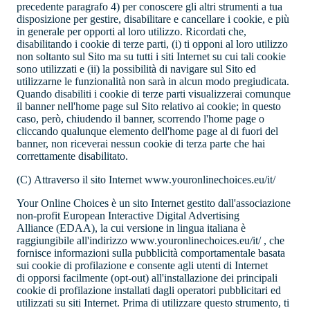
precedente paragrafo 4) per conoscere gli altri strumenti a tua
disposizione per gestire, disabilitare e cancellare i cookie, e più
in generale per opporti al loro utilizzo. Ricordati che,
disabilitando i cookie di terze parti, (i) ti opponi al loro utilizzo
non soltanto sul Sito ma su tutti i siti Internet su cui tali cookie
sono utilizzati e (ii) la possibilità di navigare sul Sito ed
utilizzarne le funzionalità non sarà in alcun modo pregiudicata.
Quando disabiliti i cookie di terze parti visualizzerai comunque
il banner nell'home page sul Sito relativo ai cookie; in questo
caso, però, chiudendo il banner, scorrendo l'home page o
cliccando qualunque elemento dell'home page al di fuori del
banner, non riceverai nessun cookie di terza parte che hai
correttamente disabilitato.
(C)
Attraverso il sito Internet www.youronlinechoices.eu/it/
Your Online Choices è un sito Internet gestito dall'associazione
non-profit European Interactive Digital Advertising
Alliance (EDAA), la cui versione in lingua italiana è
raggiungibile all'indirizzo www.youronlinechoices.eu/it/ , che
fornisce informazioni sulla pubblicità comportamentale basata
sui cookie di profilazione e consente agli utenti di Internet
di opporsi facilmente (opt-out) all'installazione dei principali
cookie di profilazione installati dagli operatori pubblicitari ed
utilizzati su siti Internet. Prima di utilizzare questo strumento, ti