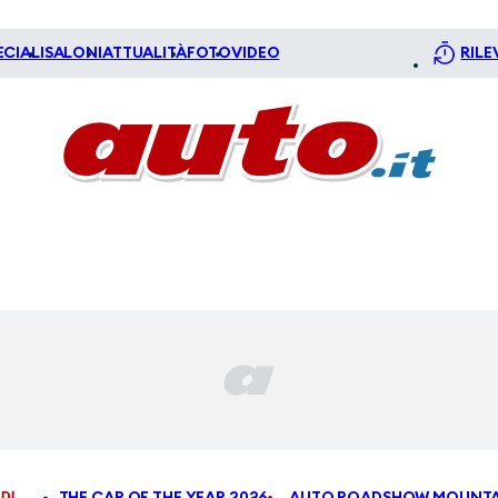
ECIALI
SALONI
ATTUALITÀ
FOTO
VIDEO
RILE
DI
THE CAR OF THE YEAR 2026
AUTO ROADSHOW MOUNTA