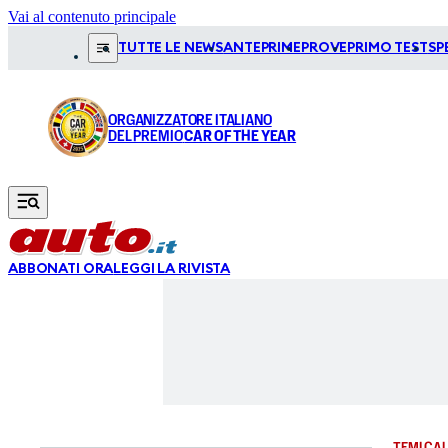
Vai al contenuto principale
TUTTE LE NEWS
ANTEPRIME
PROVE
PRIMO TEST
SP
ORGANIZZATORE ITALIANO
DEL PREMIO
CAR OF THE YEAR
ABBONATI ORA
LEGGI LA RIVISTA
TEMI CAL