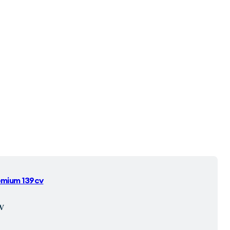
Premium 139cv
V