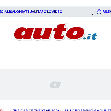
ECIALI
SALONI
ATTUALITÀ
FOTO
VIDEO
RILE
DI
THE CAR OF THE YEAR 2026
AUTO ROADSHOW MOUNTA