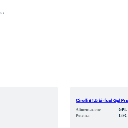
no
A
Cirelli 6 1.5 bi-fuel Gpl 
Alimentazione
GPL
Potenza
139
C