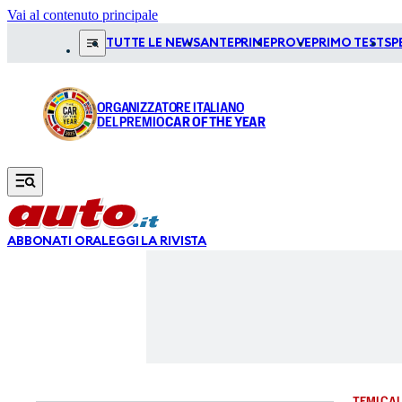
Vai al contenuto principale
TUTTE LE NEWS
ANTEPRIME
PROVE
PRIMO TEST
SP
ORGANIZZATORE ITALIANO
DEL PREMIO
CAR OF THE YEAR
ABBONATI ORA
LEGGI LA RIVISTA
TEMI CAL