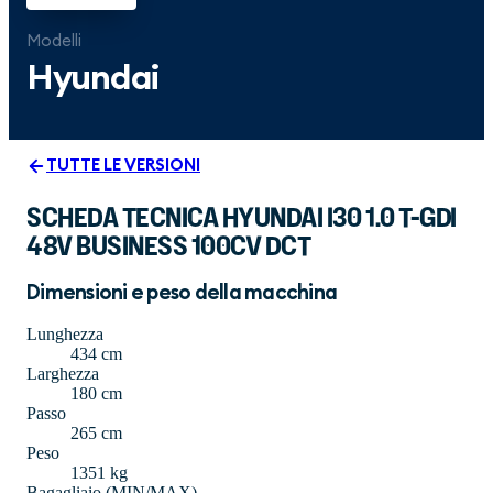
Modelli
Hyundai
TUTTE LE VERSIONI
SCHEDA TECNICA HYUNDAI I30 1.0 T-GDI
48V BUSINESS 100CV DCT
Dimensioni e peso della macchina
Lunghezza
434 cm
Larghezza
180 cm
Passo
265 cm
Peso
1351 kg
Bagagliaio (MIN/MAX)