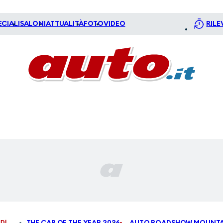
ECIALI
SALONI
ATTUALITÀ
FOTO
VIDEO
RILE
DI
THE CAR OF THE YEAR 2026
AUTO ROADSHOW MOUNTA