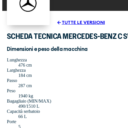
TUTTE LE VERSIONI
SCHEDA TECNICA MERCEDES-BENZ C S
Dimensioni e peso della macchina
Lunghezza
476 cm
Larghezza
184 cm
Passo
287 cm
Peso
1940 kg
Bagagliaio (MIN/MAX)
490/1510 L
Capacità serbatoio
66 L
Porte
5