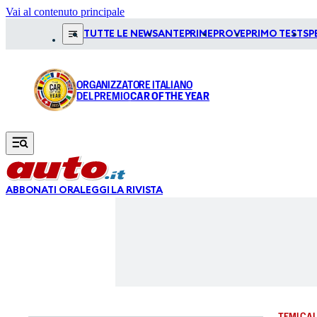
Vai al contenuto principale
TUTTE LE NEWS
ANTEPRIME
PROVE
PRIMO TEST
SP
ORGANIZZATORE ITALIANO
DEL PREMIO
CAR OF THE YEAR
ABBONATI ORA
LEGGI LA RIVISTA
TEMI CAL