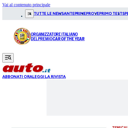
Vai al contenuto principale
TUTTE LE NEWS
ANTEPRIME
PROVE
PRIMO TEST
SP
ORGANIZZATORE ITALIANO
DEL PREMIO
CAR OF THE YEAR
ABBONATI ORA
LEGGI LA RIVISTA
TEMI CAL