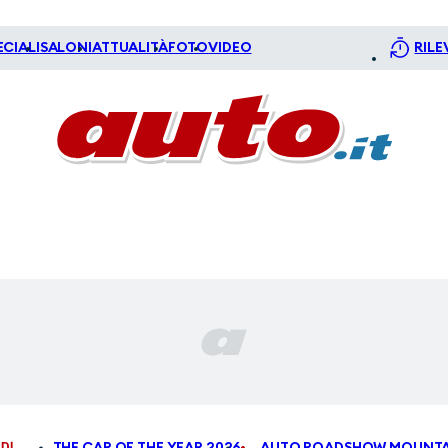
ECIALI
SALONI
ATTUALITÀ
FOTO
VIDEO
RILE
DI
THE CAR OF THE YEAR 2026
AUTO ROADSHOW MOUNTA