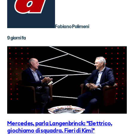
Fabiano Polimeni
9 giorni fa
Mercedes, parla Langenbrinck: "Elettrico,
giochiamo di squadra. Fieri di Kimi"