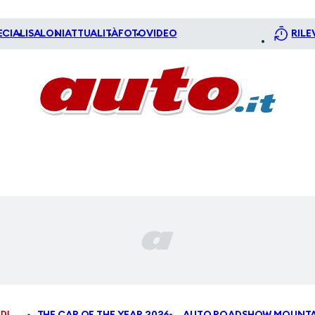
ECIALI
SALONI
ATTUALITÀ
FOTO
VIDEO
RILE
DI
THE CAR OF THE YEAR 2026
AUTO ROADSHOW MOUNTA