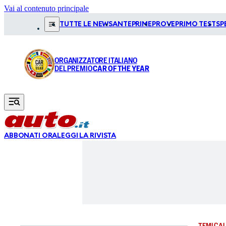
Vai al contenuto principale
TUTTE LE NEWS
ANTEPRIME
PROVE
PRIMO TEST
SP
ORGANIZZATORE ITALIANO
DEL PREMIO
CAR OF THE YEAR
ABBONATI ORA
LEGGI LA RIVISTA
TEMI CAL