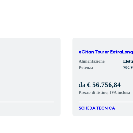
eCitan Tourer ExtraLon
Alimentazione
Elett
Potenza
70
C
da
€ 56.756,84
Prezzo di listino, IVA inclusa
SCHEDA TECNICA