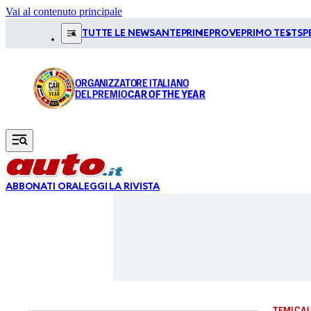
Vai al contenuto principale
TUTTE LE NEWS
ANTEPRIME
PROVE
PRIMO TEST
SP
ORGANIZZATORE ITALIANO
DEL PREMIO
CAR OF THE YEAR
ABBONATI ORA
LEGGI LA RIVISTA
TEMI CAL