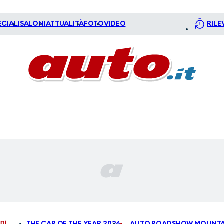
ECIALI
SALONI
ATTUALITÀ
FOTO
VIDEO
RILE
DI
THE CAR OF THE YEAR 2026
AUTO ROADSHOW MOUNTA