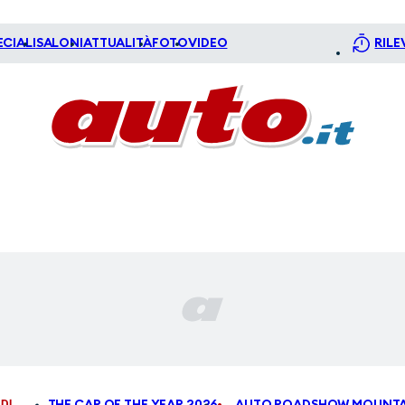
ECIALI
SALONI
ATTUALITÀ
FOTO
VIDEO
RILE
DI
THE CAR OF THE YEAR 2026
AUTO ROADSHOW MOUNTA