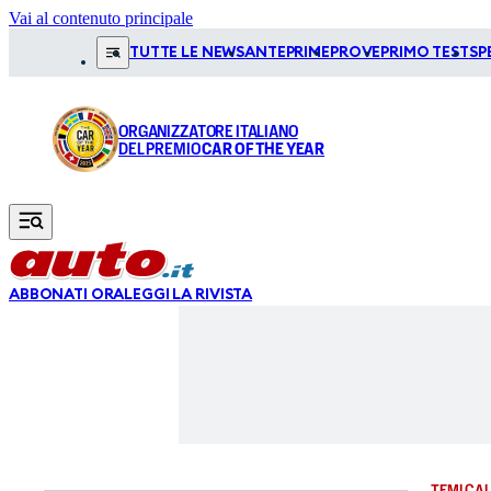
Vai al contenuto principale
TUTTE LE NEWS
ANTEPRIME
PROVE
PRIMO TEST
SP
ORGANIZZATORE ITALIANO
DEL PREMIO
CAR OF THE YEAR
ABBONATI ORA
LEGGI LA RIVISTA
TEMI CAL