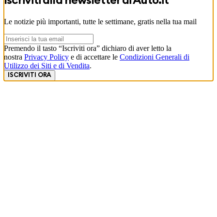
Iscriviti alla newsletter di
Auto.it
Le notizie più importanti, tutte le settimane, gratis nella tua mail
Premendo il tasto “Iscriviti ora” dichiaro di aver letto la
nostra
Privacy Policy
e di accettare le
Condizioni Generali di
Utilizzo dei Siti e di Vendita
.
ISCRIVITI ORA