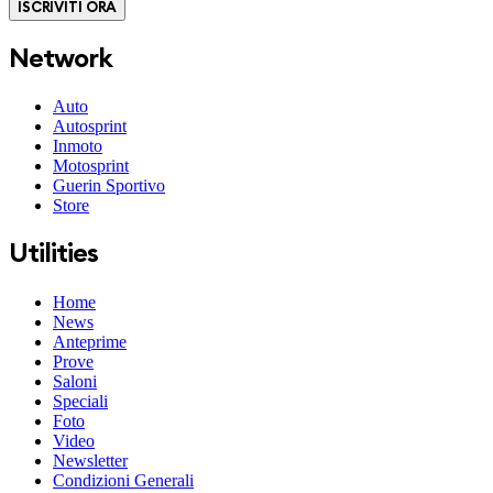
ISCRIVITI ORA
Network
Auto
Autosprint
Inmoto
Motosprint
Guerin Sportivo
Store
Utilities
Home
News
Anteprime
Prove
Saloni
Speciali
Foto
Video
Newsletter
Condizioni Generali