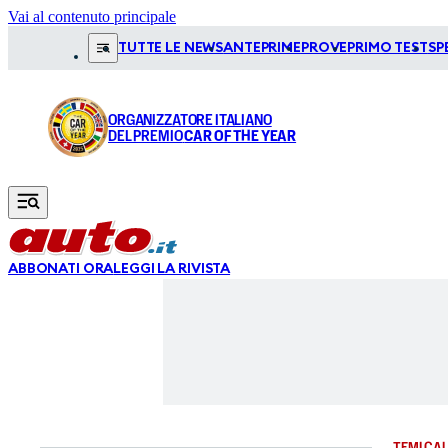
Vai al contenuto principale
TUTTE LE NEWS
ANTEPRIME
PROVE
PRIMO TEST
SP
ORGANIZZATORE ITALIANO
DEL PREMIO
CAR OF THE YEAR
ABBONATI ORA
LEGGI LA RIVISTA
TEMI CAL