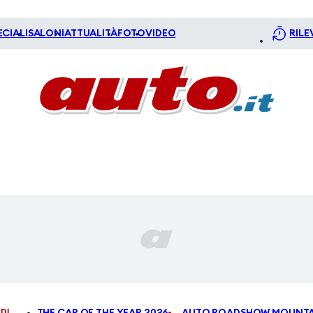
ECIALI
SALONI
ATTUALITÀ
FOTO
VIDEO
RILE
DI
THE CAR OF THE YEAR 2026
AUTO ROADSHOW MOUNTA