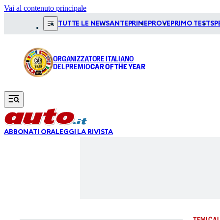
Vai al contenuto principale
TUTTE LE NEWS
ANTEPRIME
PROVE
PRIMO TEST
SP
ORGANIZZATORE ITALIANO
DEL PREMIO
CAR OF THE YEAR
ABBONATI ORA
LEGGI LA RIVISTA
TEMI CAL