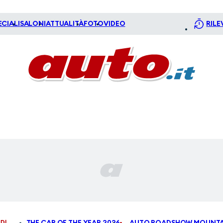
ECIALI
SALONI
ATTUALITÀ
FOTO
VIDEO
RILE
DI
THE CAR OF THE YEAR 2026
AUTO ROADSHOW MOUNTA