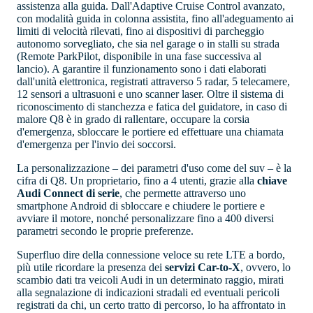
assistenza alla guida. Dall'Adaptive Cruise Control avanzato,
con modalità guida in colonna assistita, fino all'adeguamento ai
limiti di velocità rilevati, fino ai dispositivi di parcheggio
autonomo sorvegliato, che sia nel garage o in stalli su strada
(Remote ParkPilot, disponibile in una fase successiva al
lancio). A garantire il funzionamento sono i dati elaborati
dall'unità elettronica, registrati attraverso 5 radar, 5 telecamere,
12 sensori a ultrasuoni e uno scanner laser. Oltre il sistema di
riconoscimento di stanchezza e fatica del guidatore, in caso di
malore Q8 è in grado di rallentare, occupare la corsia
d'emergenza, sbloccare le portiere ed effettuare una chiamata
d'emergenza per l'invio dei soccorsi.
La personalizzazione – dei parametri d'uso come del suv – è la
cifra di Q8. Un proprietario, fino a 4 utenti, grazie alla
chiave
Audi Connect di serie
, che permette attraverso uno
smartphone Android di sbloccare e chiudere le portiere e
avviare il motore, nonché personalizzare fino a 400 diversi
parametri secondo le proprie preferenze.
Superfluo dire della connessione veloce su rete LTE a bordo,
più utile ricordare la presenza dei
servizi Car-to-X
, ovvero, lo
scambio dati tra veicoli Audi in un determinato raggio, mirati
alla segnalazione di indicazioni stradali ed eventuali pericoli
registrati da chi, un certo tratto di percorso, lo ha affrontato in