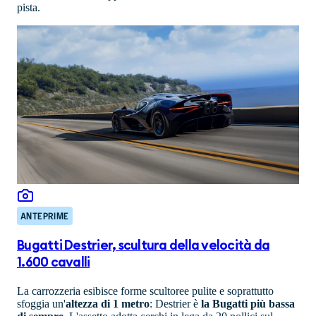
pista.
ANTEPRIME
Bugatti Destrier, scultura della velocità da
1.600 cavalli
La carrozzeria esibisce forme scultoree pulite e soprattutto
sfoggia un'
altezza di 1 metro
: Destrier è
la Bugatti più bassa