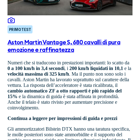
PRIMO TEST
Aston Martin Vantage S, 680 cavalli di pura
emozione e raffinatezza
Numeri che si traducono in prestazioni importanti: lo scatto da
0 a 100 km/h in 3,4 secondi
, i
200 km/h liquidati in 10,1
e la
velocità massima di 325 km/h
. Ma il punto non sono solo i
cavalli. Aston Martin ha lavorato soprattutto sul carattere della
vettura. La risposta dell’acceleratore è stata ricalibrata, il
cambio automatico ZF a otto rapporti è più rapido del
15%
e la dinamica di guida è stata affinata in profondità.
Anche il telaio è stato rivisto per aumentare precisione e
coinvolgimento.
Continua a leggere per impressioni di guida e prezzi
Gli ammortizzatori Bilstein DTX hanno una taratura specifica,
le molle posteriori sono state ammorbidite e il supporto del