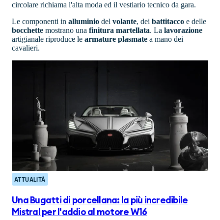
circolare richiama l'alta moda ed il vestiario tecnico da gara.
Le componenti in
alluminio
del
volante
, dei
battitacco
e delle
bocchette
mostrano una
finitura
martellata
. La
lavorazione
artigianale riproduce le
armature plasmate
a mano dei
cavalieri.
ATTUALITÀ
Una Bugatti di porcellana: la più incredibile
Mistral per l'addio al motore W16