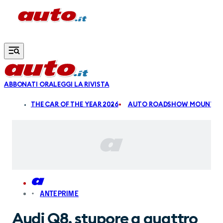
Vai al contenuto principale
ABBONATI ORA
LEGGI LA RIVISTA
ALDI
THE CAR OF THE YEAR 2026
AUTO ROADSHOW MOUNTAIN
ANTEPRIME
Audi Q8, stupore a quattro