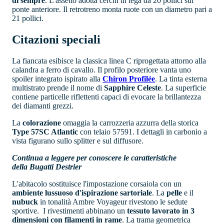
di sempre
. L'assetto adotta cerchi in lega da 20 pollici sul
ponte anteriore. Il retrotreno monta ruote con un diametro pari a
21 pollici.
Citazioni speciali
La fiancata esibisce la classica linea C riprogettata attorno alla
calandra a ferro di cavallo. Il profilo posteriore vanta uno
spoiler integrato ispirato alla
Chiron Profilée
. La tinta esterna
multistrato prende il nome di
Sapphire Celeste
. La superficie
contiene particelle riflettenti capaci di evocare la brillantezza
dei diamanti grezzi.
La
colorazione
omaggia la carrozzeria azzurra della storica
Type 57SC Atlantic
con telaio 57591. I dettagli in carbonio a
vista figurano sullo splitter e sul diffusore.
Continua a leggere per conoscere le caratteristiche
della Bugatti Destrier
L'abitacolo sostituisce l'impostazione corsaiola con un
ambiente lussuoso d'ispirazione sartoriale
. La
pelle
e il
nubuck
in tonalità Ambre Voyageur rivestono le sedute
sportive. I rivestimenti abbinano un
tessuto lavorato in 3
dimensioni con filamenti in rame
. La trama geometrica