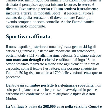
cambio reso meno rigido per limitare vibrazioni indesiderate. Il
risultato si percepisce appena iniziano le curve:
lo sterzo è
diretto, l’avantreno preciso e l’auto sembra letteralmente
incollata a terra
. In modalità Sport + il piacere di guida è
esaltato da quella sensazione di dover domare l’auto, pur
avendo sempre tutto sotto controllo. Anche l’aerodinamica
gioca un ruolo importante.
Sportiva raffinata
Il nuovo spoiler posteriore a tutta larghezza genera 44 kg di
carico aggiuntivo e, insieme alle modifiche sul sottoscocca,
porta il totale a 111 kg alla massima velocità. Sul piano estetico
non mancano dettagli esclusivi
e raffinati: dal logo "S" in
ottone smaltato realizzato a mano fino agli elementi in fibra di
carbonio, come il tetto e l’estrattore, che possono alleggerire
l’auto di 50 kg rispetto ai circa 1700 delle versioni senza questo
pacchetto.
Dentro è un
connubio perfetto tra eleganza e sportività
, non
solo per la plancia ma anche per i sedili avvolgenti in pelle e
carbonio che confermano la cura artigianale tipica di Aston
Martin.
La
Vantage S parte da 208.000 euro nella versione Coupé e