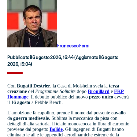
Francesco Forni
Pubblicato il 6 agosto 2026, 16:44
(Aggiornato il 6 agosto
2026, 15:04)
Con
Bugatti
Destrier
, la Casa di Molsheim svela la
terza
creazione
del
Programme Solitaire
dopo
Brouillard
e
FKP
Hommage
. Il debutto pubblico del nuovo
pezzo unico
avverrà
il
16 agosto
a Pebble Beach.
L’ambizione fa capolino, prende il nome dal possente
cavallo
da
guerra
medievale
. Sublima la meccanica da pista con
dettagli di alta sartoria. Il telaio monoscocca in fibra di carbonio
proviene dal progetto
Bolide
. Gli ingegneri di Bugatti hanno
eliminato le ali e le appendici aerodinamiche estreme della