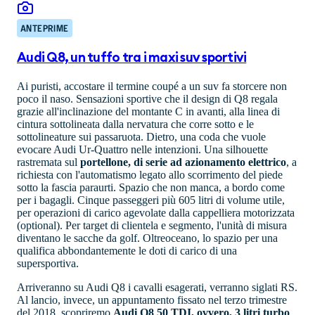
ANTEPRIME
Audi Q8, un tuffo tra i maxi suv sportivi
Ai puristi, accostare il termine coupé a un suv fa storcere non
poco il naso. Sensazioni sportive che il design di Q8 regala
grazie all'inclinazione del montante C in avanti, alla linea di
cintura sottolineata dalla nervatura che corre sotto e le
sottolineature sui passaruota. Dietro, una coda che vuole
evocare Audi Ur-Quattro nelle intenzioni. Una silhouette
rastremata sul
portellone, di serie ad azionamento elettrico
, a
richiesta con l'automatismo legato allo scorrimento del piede
sotto la fascia paraurti. Spazio che non manca, a bordo come
per i bagagli. Cinque passeggeri più 605 litri di volume utile,
per operazioni di carico agevolate dalla cappelliera motorizzata
(optional). Per target di clientela e segmento, l'unità di misura
diventano le sacche da golf. Oltreoceano, lo spazio per una
qualifica abbondantemente le doti di carico di una
supersportiva.
Arriveranno su Audi Q8 i cavalli esagerati, verranno siglati RS.
Al lancio, invece, un appuntamento fissato nel terzo trimestre
del 2018, scopriremo
Audi Q8 50 TDI, ovvero, 3 litri turbo