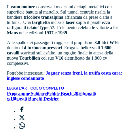
Il
vano
motore
conserva i medesimi dettagli metallici con
superficie battuta al martello. Sul tunnel centrale risalta la
bandiera
tricolore
transalpina
affiancata da prese d'aria a
turbina. Una
targhetta
incisa a
laser
sopra il parabrezza
raffigura il
telaio Type 57
. L'elemento celebra le vittorie a
Le
Mans
nelle edizioni
1937
e
1939
.
Alle spalle dei passeggeri ruggisce il propulsore
8,0 litri W16
dotato di
4 turbocompressori
. Eroga la bellezza di
1.600
cavalli
scaricati sull'asfalto, un ruggito finale in attesa della
nuova
Tourbillon
col suo
V16
elettrificato da 1.800 cv
complessivi.
Potrebbe interessarti:
Jaguar senza freni, la truffa costa cara:
inglese condannato
LEGGI L'ARTICOLO COMPLETO
Programme Solitaire
Pebble Beach 2026
bugatti
w16
bugatti
Bugatti Destrier