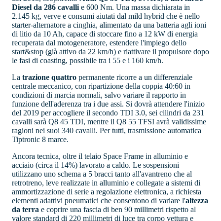
Diesel da 286 cavalli
e 600 Nm. Una massa dichiarata in
2.145 kg, verve e consumi aiutati dal mild hybrid che è nello
starter-alternatore a cinghia, alimentato da una batteria agli ioni
di litio da 10 Ah, capace di stoccare fino a 12 kW di energia
recuperata dal motogeneratore, estendere l'impiego dello
start&stop (già attivo da 22 km/h) e riattivare il propulsore dopo
le fasi di coasting, possibile tra i 55 e i 160 km/h.
La
trazione quattro
permanente ricorre a un differenziale
centrale meccanico, con ripartizione della coppia 40:60 in
condizioni di marcia normali, salvo variare il rapporto in
funzione dell'aderenza tra i due assi. Si dovrà attendere l'inizio
del 2019 per accogliere il secondo TDI 3.0, sei cilindri da 231
cavalli sarà Q8 45 TDI, mentre il Q8 55 TFSI avrà validissime
ragioni nei suoi 340 cavalli. Per tutti, trasmissione automatica
Tiptronic 8 marce.
Ancora tecnica, oltre il telaio Space Frame in alluminio e
acciaio (circa il 14%) lavorato a caldo. Le sospensioni
utilizzano uno schema a 5 bracci tanto all'avantreno che al
retrotreno, leve realizzate in alluminio e collegate a sistemi di
ammortizzazione di serie a regolazione elettronica, a richiesta
elementi adattivi pneumatici che consentono di variare l'
altezza
da terra
e coprire una fascia di ben 90 millimetri rispetto al
valore standard di 220 millimetri di luce tra corpo vettura e