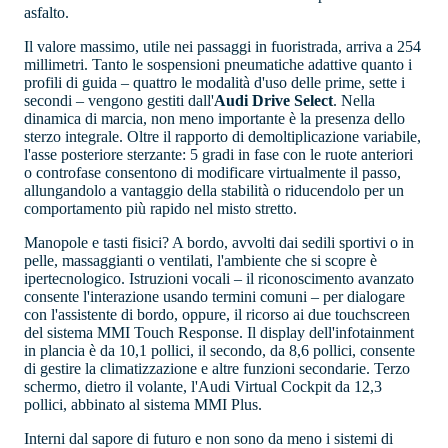
asfalto.
Il valore massimo, utile nei passaggi in fuoristrada, arriva a 254
millimetri. Tanto le sospensioni pneumatiche adattive quanto i
profili di guida – quattro le modalità d'uso delle prime, sette i
secondi – vengono gestiti dall'
Audi Drive Select
. Nella
dinamica di marcia, non meno importante è la presenza dello
sterzo integrale. Oltre il rapporto di demoltiplicazione variabile,
l'asse posteriore sterzante: 5 gradi in fase con le ruote anteriori
o controfase consentono di modificare virtualmente il passo,
allungandolo a vantaggio della stabilità o riducendolo per un
comportamento più rapido nel misto stretto.
Manopole e tasti fisici? A bordo, avvolti dai sedili sportivi o in
pelle, massaggianti o ventilati, l'ambiente che si scopre è
ipertecnologico. Istruzioni vocali – il riconoscimento avanzato
consente l'interazione usando termini comuni – per dialogare
con l'assistente di bordo, oppure, il ricorso ai due touchscreen
del sistema MMI Touch Response. Il display dell'infotainment
in plancia è da 10,1 pollici, il secondo, da 8,6 pollici, consente
di gestire la climatizzazione e altre funzioni secondarie. Terzo
schermo, dietro il volante, l'Audi Virtual Cockpit da 12,3
pollici, abbinato al sistema MMI Plus.
Interni dal sapore di futuro e non sono da meno i sistemi di