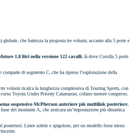
 globale, che battezza la proposta tre volumi, accanto alla 5 porte e
Motore 1.8 litri nella versione 122 cavalli
, là dove Corolla 5 porte
lle compatte di segmento C, che ha ripreso l’esplorazione della
 la tre volumi ricalca la lunghezza complessiva di Touring Sports, con
mi del corso Toyota Under Priority Catamaran, cofano motore compreso.
ema sospensivo McPherson anteriore più multilink posteriore
,
lla base del montante A, che assicura un’impostazione più dinamica
ari posteriori. Linee sobrie e spigolose, per un modello forse meno
vincente.