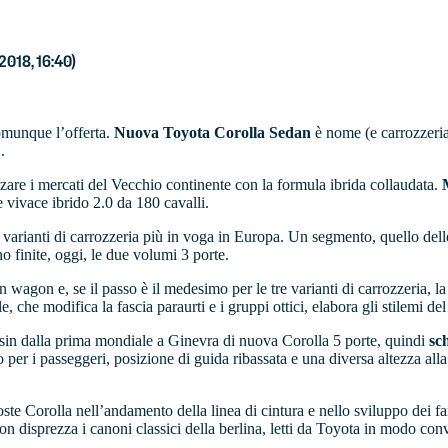
2018, 16:40)
comunque l’offerta.
Nuova Toyota Corolla Sedan
è nome (e carrozzeria)
.
zare i mercati del Vecchio continente con la formula ibrida collaudata.
 vivace ibrido 2.0 da 180 cavalli.
o le varianti di carrozzeria più in voga in Europa. Un segmento, quello de
o finite, oggi, le due volumi 3 porte.
ion wagon e, se il passo è il medesimo per le tre varianti di carrozzeria,
tale, che modifica la fascia paraurti e i gruppi ottici, elabora gli stile
sin dalla prima mondiale a Ginevra di nuova Corolla 5 porte, quindi
sch
o per i passeggeri, posizione di guida ribassata e una diversa altezza a
oste Corolla nell’andamento della linea di cintura e nello sviluppo dei f
on disprezza i canoni classici della berlina, letti da Toyota in modo con