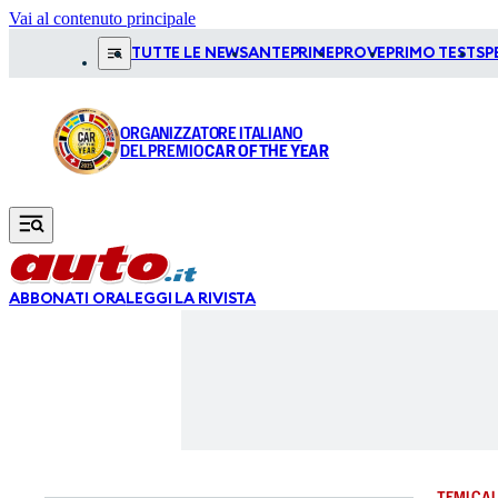
Vai al contenuto principale
TUTTE LE NEWS
ANTEPRIME
PROVE
PRIMO TEST
SP
ORGANIZZATORE ITALIANO
DEL PREMIO
CAR OF THE YEAR
ABBONATI ORA
LEGGI LA RIVISTA
TEMI CAL