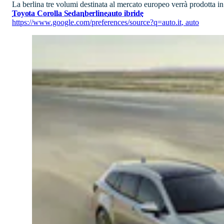
La berlina tre volumi destinata al mercato europeo verrà prodotta in 
Toyota Corolla Sedan
berline
auto ibride
https://www.google.com/preferences/source?q=auto.it
,
auto