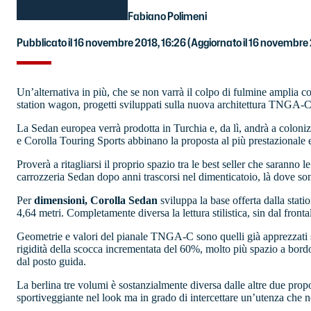
Fabiano Polimeni
Pubblicato il 16 novembre 2018, 16:26
(Aggiornato il 16 novembre 
Un’alternativa in più, che se non varrà il colpo di fulmine amplia 
station wagon, progetti sviluppati sulla nuova architettura TNGA-C
La Sedan europea verrà prodotta in Turchia e, da lì, andrà a coloniz
e Corolla Touring Sports abbinano la proposta al più prestazionale e
Proverà a ritagliarsi il proprio spazio tra le best seller che sarann
carrozzeria Sedan dopo anni trascorsi nel dimenticatoio, là dove son
Per
dimensioni, Corolla Sedan
sviluppa la base offerta dalla stat
4,64 metri. Completamente diversa la lettura stilistica, sin dal fron
Geometrie e valori del pianale TNGA-C sono quelli già apprezzati 
rigidità della scocca incrementata del 60%, molto più spazio a bord
dal posto guida.
La berlina tre volumi è sostanzialmente diversa dalle altre due prop
sportiveggiante nel look ma in grado di intercettare un’utenza che n