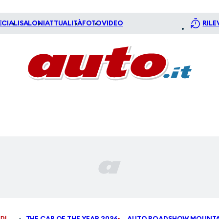
ECIALI
SALONI
ATTUALITÀ
FOTO
VIDEO
RILE
DI
THE CAR OF THE YEAR 2026
AUTO ROADSHOW MOUNTA