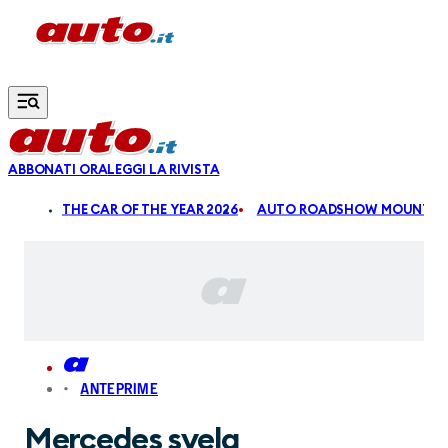
Vai al contenuto principale
ABBONATI ORA
LEGGI LA RIVISTA
ALDI
THE CAR OF THE YEAR 2026
AUTO ROADSHOW MOUNTAIN
ANTEPRIME
Mercedes svela