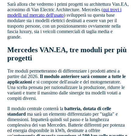
Sarà allora che vedremo i primi progetti su architettura Van.EA,
acronimo di Van Electric Architecture. Mercedes
(
qui trovi i
modelli sul mercato dell'usato
)
svilupperà su questa base
modulare sia i modelli elettrici destinati a essere van per il
trasporto persone, con un posizionamento ovviamente nella
fascia luxury, sia i veicoli commerciali di taglia media e
grande.
Mercedes VAN.EA, tre moduli per più
progetti
Tre moduli permetteranno di differenziare i prodotti attesi a
partire dal 2026.
Il modulo anteriore sarà comune a tutte le
applicazioni
e si compone dell'assale e del motogeneratore.
Una scelta pensata per razionalizzare la produzione, ridurre le
varianti e trarre il massimo dalle sinergie tra modelli votati a
compiti diversi.
Il modulo centrale conterrà la
batteria, dotata di celle
standard
ma sarà un elemento differenziato per "taglia" e
dimensioni. Impatterà quindi sul passo e la lunghezza
complessiva dei van Mercedes. Batterie differenti per potenza
ed energia disponibile in kWh, destinate a offrire
un'
autonomia di marcia superiore ai 500 km sulle navette e