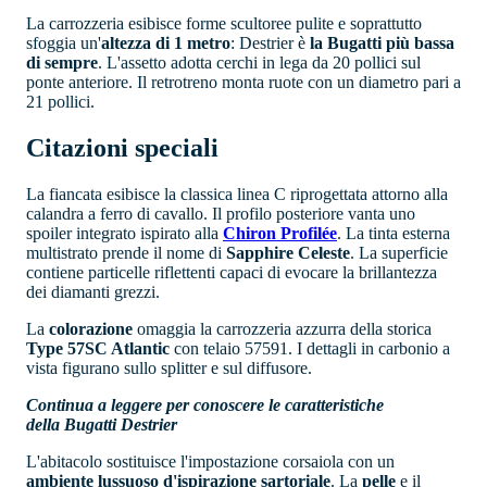
La carrozzeria esibisce forme scultoree pulite e soprattutto
sfoggia un'
altezza di 1 metro
: Destrier è
la Bugatti più bassa
di sempre
. L'assetto adotta cerchi in lega da 20 pollici sul
ponte anteriore. Il retrotreno monta ruote con un diametro pari a
21 pollici.
Citazioni speciali
La fiancata esibisce la classica linea C riprogettata attorno alla
calandra a ferro di cavallo. Il profilo posteriore vanta uno
spoiler integrato ispirato alla
Chiron Profilée
. La tinta esterna
multistrato prende il nome di
Sapphire Celeste
. La superficie
contiene particelle riflettenti capaci di evocare la brillantezza
dei diamanti grezzi.
La
colorazione
omaggia la carrozzeria azzurra della storica
Type 57SC Atlantic
con telaio 57591. I dettagli in carbonio a
vista figurano sullo splitter e sul diffusore.
Continua a leggere per conoscere le caratteristiche
della Bugatti Destrier
L'abitacolo sostituisce l'impostazione corsaiola con un
ambiente lussuoso d'ispirazione sartoriale
. La
pelle
e il