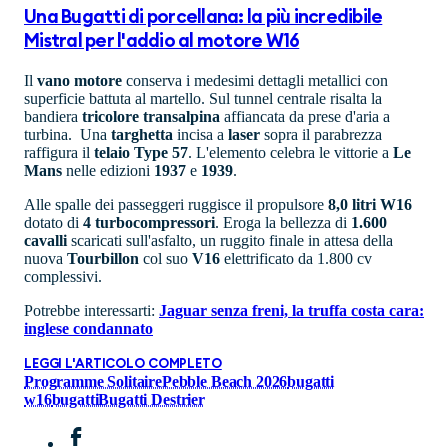
Una Bugatti di porcellana: la più incredibile
Mistral per l'addio al motore W16
Il
vano
motore
conserva i medesimi dettagli metallici con
superficie battuta al martello. Sul tunnel centrale risalta la
bandiera
tricolore
transalpina
affiancata da prese d'aria a
turbina. Una
targhetta
incisa a
laser
sopra il parabrezza
raffigura il
telaio Type 57
. L'elemento celebra le vittorie a
Le
Mans
nelle edizioni
1937
e
1939
.
Alle spalle dei passeggeri ruggisce il propulsore
8,0 litri W16
dotato di
4 turbocompressori
. Eroga la bellezza di
1.600
cavalli
scaricati sull'asfalto, un ruggito finale in attesa della
nuova
Tourbillon
col suo
V16
elettrificato da 1.800 cv
complessivi.
Potrebbe interessarti:
Jaguar senza freni, la truffa costa cara:
inglese condannato
LEGGI L'ARTICOLO COMPLETO
Programme Solitaire
Pebble Beach 2026
bugatti
w16
bugatti
Bugatti Destrier