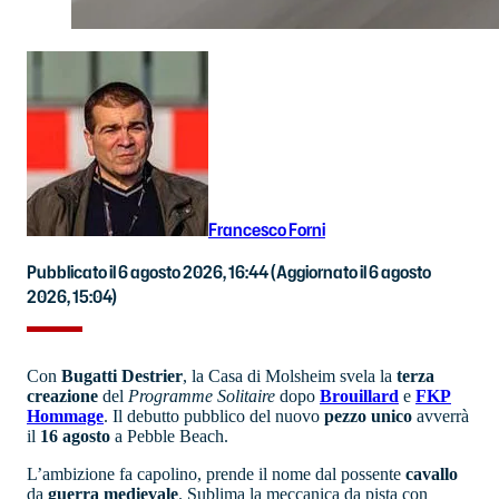
Francesco Forni
Pubblicato il 6 agosto 2026, 16:44
(Aggiornato il 6 agosto
2026, 15:04)
Con
Bugatti
Destrier
, la Casa di Molsheim svela la
terza
creazione
del
Programme Solitaire
dopo
Brouillard
e
FKP
Hommage
. Il debutto pubblico del nuovo
pezzo unico
avverrà
il
16 agosto
a Pebble Beach.
L’ambizione fa capolino, prende il nome dal possente
cavallo
da
guerra
medievale
. Sublima la meccanica da pista con