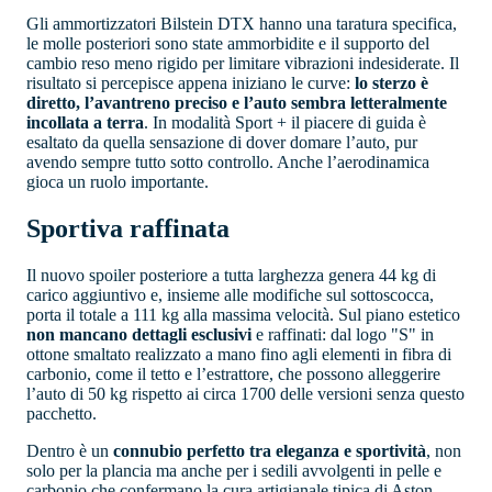
Gli ammortizzatori Bilstein DTX hanno una taratura specifica,
le molle posteriori sono state ammorbidite e il supporto del
cambio reso meno rigido per limitare vibrazioni indesiderate. Il
risultato si percepisce appena iniziano le curve:
lo sterzo è
diretto, l’avantreno preciso e l’auto sembra letteralmente
incollata a terra
. In modalità Sport + il piacere di guida è
esaltato da quella sensazione di dover domare l’auto, pur
avendo sempre tutto sotto controllo. Anche l’aerodinamica
gioca un ruolo importante.
Sportiva raffinata
Il nuovo spoiler posteriore a tutta larghezza genera 44 kg di
carico aggiuntivo e, insieme alle modifiche sul sottoscocca,
porta il totale a 111 kg alla massima velocità. Sul piano estetico
non mancano dettagli esclusivi
e raffinati: dal logo "S" in
ottone smaltato realizzato a mano fino agli elementi in fibra di
carbonio, come il tetto e l’estrattore, che possono alleggerire
l’auto di 50 kg rispetto ai circa 1700 delle versioni senza questo
pacchetto.
Dentro è un
connubio perfetto tra eleganza e sportività
, non
solo per la plancia ma anche per i sedili avvolgenti in pelle e
carbonio che confermano la cura artigianale tipica di Aston