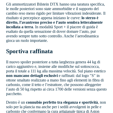
Gli ammortizzatori Bilstein DTX hanno una taratura specifica,
le molle posteriori sono state ammorbidite e il supporto del
cambio reso meno rigido per limitare vibrazioni indesiderate. Il
risultato si percepisce appena iniziano le curve:
lo sterzo è
diretto, l’avantreno preciso e l’auto sembra letteralmente
incollata a terra
. In modalità Sport + il piacere di guida è
esaltato da quella sensazione di dover domare l’auto, pur
avendo sempre tutto sotto controllo. Anche l’aerodinamica
gioca un ruolo importante.
Sportiva raffinata
Il nuovo spoiler posteriore a tutta larghezza genera 44 kg di
carico aggiuntivo e, insieme alle modifiche sul sottoscocca,
porta il totale a 111 kg alla massima velocità. Sul piano estetico
non mancano dettagli esclusivi
e raffinati: dal logo "S" in
ottone smaltato realizzato a mano fino agli elementi in fibra di
carbonio, come il tetto e l’estrattore, che possono alleggerire
l’auto di 50 kg rispetto ai circa 1700 delle versioni senza questo
pacchetto.
Dentro è un
connubio perfetto tra eleganza e sportività
, non
solo per la plancia ma anche per i sedili avvolgenti in pelle e
carbonio che confermano la cura artigianale tipica di Aston