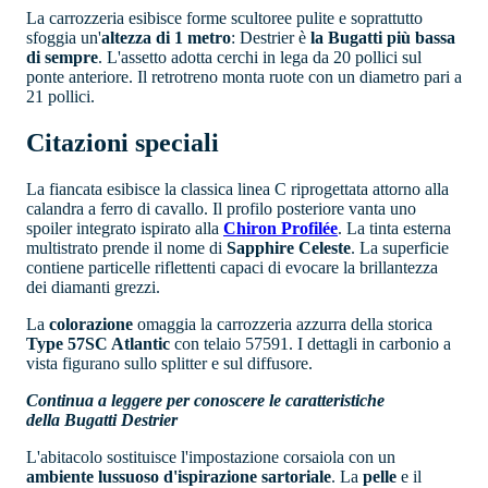
La carrozzeria esibisce forme scultoree pulite e soprattutto
sfoggia un'
altezza di 1 metro
: Destrier è
la Bugatti più bassa
di sempre
. L'assetto adotta cerchi in lega da 20 pollici sul
ponte anteriore. Il retrotreno monta ruote con un diametro pari a
21 pollici.
Citazioni speciali
La fiancata esibisce la classica linea C riprogettata attorno alla
calandra a ferro di cavallo. Il profilo posteriore vanta uno
spoiler integrato ispirato alla
Chiron Profilée
. La tinta esterna
multistrato prende il nome di
Sapphire Celeste
. La superficie
contiene particelle riflettenti capaci di evocare la brillantezza
dei diamanti grezzi.
La
colorazione
omaggia la carrozzeria azzurra della storica
Type 57SC Atlantic
con telaio 57591. I dettagli in carbonio a
vista figurano sullo splitter e sul diffusore.
Continua a leggere per conoscere le caratteristiche
della Bugatti Destrier
L'abitacolo sostituisce l'impostazione corsaiola con un
ambiente lussuoso d'ispirazione sartoriale
. La
pelle
e il