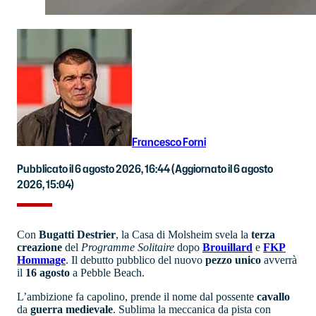
Francesco Forni
Pubblicato il 6 agosto 2026, 16:44
(Aggiornato il 6 agosto
2026, 15:04)
Con
Bugatti
Destrier
, la Casa di Molsheim svela la
terza
creazione
del
Programme Solitaire
dopo
Brouillard
e
FKP
Hommage
. Il debutto pubblico del nuovo
pezzo unico
avverrà
il
16 agosto
a Pebble Beach.
L’ambizione fa capolino, prende il nome dal possente
cavallo
da
guerra
medievale
. Sublima la meccanica da pista con