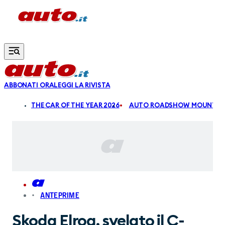
Vai al contenuto principale
ABBONATI ORA
LEGGI LA RIVISTA
ALDI
THE CAR OF THE YEAR 2026
AUTO ROADSHOW MOUNTAIN
ANTEPRIME
Skoda Elroq, svelato il C-