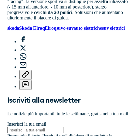
"racing"- la versione sportiva si distingue per
assetto ribassato
(- 15 mm all'anteriore, - 10 mm al posteriore), sterzo
progressivo e
cerchi da 20 pollici
. Soluzioni che aumentano
ulteriormente il piacere di guida.
skoda
Skoda Elroq
Elroq
suv
c-suv
auto elettriche
suv elettrici
Iscriviti alla newsletter
Le notizie più importanti, tutte le settimane, gratis nella tua mail
Inserisci la tua email
Premendo il tasto “Iscriviti ora” dichiaro di aver letto la