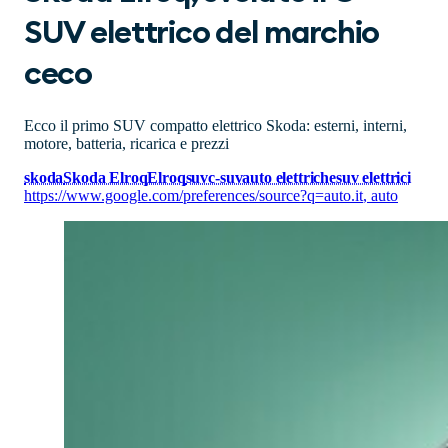
SUV elettrico del marchio
ceco
Ecco il primo SUV compatto elettrico Skoda: esterni, interni,
motore, batteria, ricarica e prezzi
skoda
Skoda Elroq
Elroq
suv
c-suv
auto elettriche
suv elettrici
https://www.google.com/preferences/source?q=auto.it
,
auto