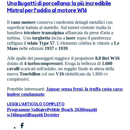
Una Bugatti di porcellana: la più incredibile
Mistral per l'addio al motore W16
Il
vano
motore
conserva i medesimi dettagli metallici con
superficie battuta al martello. Sul tunnel centrale risalta la
bandiera
tricolore
transalpina
affiancata da prese d'aria a
turbina. Una
targhetta
incisa a
laser
sopra il parabrezza
raffigura il
telaio Type 57
. L'elemento celebra le vittorie a
Le
Mans
nelle edizioni
1937
e
1939
.
Alle spalle dei passeggeri ruggisce il propulsore
8,0 litri W16
dotato di
4 turbocompressori
. Eroga la bellezza di
1.600
cavalli
scaricati sull'asfalto, un ruggito finale in attesa della
nuova
Tourbillon
col suo
V16
elettrificato da 1.800 cv
complessivi.
Potrebbe interessarti:
Jaguar senza freni, la truffa costa cara:
inglese condannato
LEGGI L'ARTICOLO COMPLETO
Programme Solitaire
Pebble Beach 2026
bugatti
w16
bugatti
Bugatti Destrier