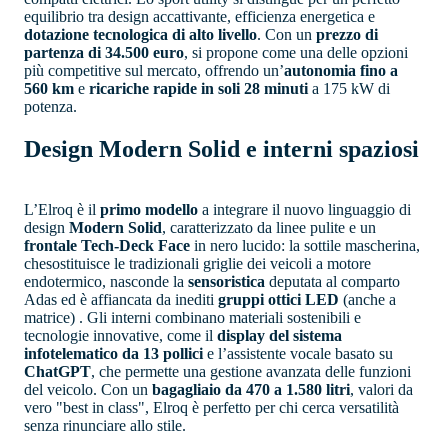
equilibrio tra design accattivante, efficienza energetica e
dotazione tecnologica di alto livello
. Con un
prezzo di
partenza di 34.500 euro
, si propone come una delle opzioni
più competitive sul mercato, offrendo un’
autonomia fino a
560 km
e
ricariche rapide in soli 28 minuti
a 175 kW di
potenza.
Design Modern Solid e interni spaziosi
L’Elroq è il
primo modello
a integrare il nuovo linguaggio di
design
Modern Solid
, caratterizzato da linee pulite e un
frontale Tech-Deck Face
in nero lucido: la sottile mascherina,
chesostituisce le tradizionali griglie dei veicoli a motore
endotermico, nasconde la
sensoristica
deputata al comparto
Adas ed è affiancata da inediti
gruppi ottici LED
(anche a
matrice) . Gli interni combinano materiali sostenibili e
tecnologie innovative, come il
display del sistema
infotelematico da 13 pollici
e l’assistente vocale basato su
ChatGPT
, che permette una gestione avanzata delle funzioni
del veicolo. Con un
bagagliaio da 470 a 1.580 litri
, valori da
vero "best in class", Elroq è perfetto per chi cerca versatilità
senza rinunciare allo stile.