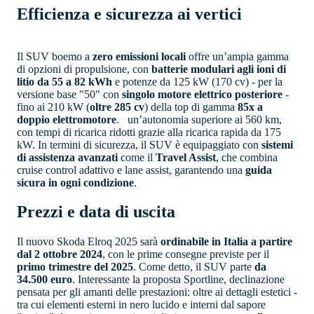
Efficienza e sicurezza ai vertici
Il SUV boemo a
zero emissioni locali
offre un’ampia gamma
di opzioni di propulsione, con
batterie modulari agli ioni di
litio da 55 a 82 kWh
e potenze da 125 kW (170 cv) - per la
versione base "50" con
singolo motore elettrico posteriore
-
fino ai 210 kW (
oltre 285 cv
) della top di gamma
85x a
doppio elettromotore
. un’autonomia superiore ai 560 km,
con tempi di ricarica ridotti grazie alla ricarica rapida da 175
kW. In termini di sicurezza, il SUV è equipaggiato con
sistemi
di assistenza avanzati
come il
Travel Assist
, che combina
cruise control adattivo e lane assist, garantendo una
guida
sicura in ogni condizione
.
Prezzi e data di uscita
Il nuovo Skoda Elroq 2025 sarà
ordinabile in Italia a partire
dal 2 ottobre 2024
, con le prime consegne previste per il
primo trimestre del 2025
. Come detto, il SUV parte
da
34.500 euro
. Interessante la proposta Sportline, declinazione
pensata per gli amanti delle prestazioni: oltre ai dettagli estetici -
tra cui elementi esterni in nero lucido e interni dal sapore