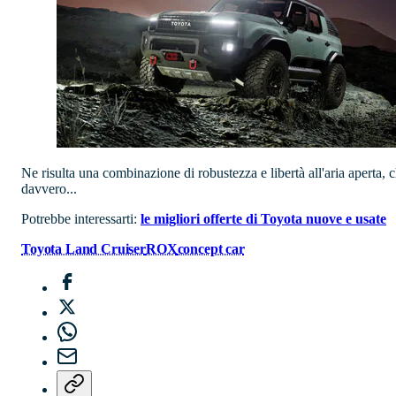
Ne risulta una combinazione di robustezza e libertà all'aria aperta, 
davvero...
Potrebbe interessarti:
le migliori offerte di Toyota nuove e usate
Toyota Land Cruiser
ROX
concept car