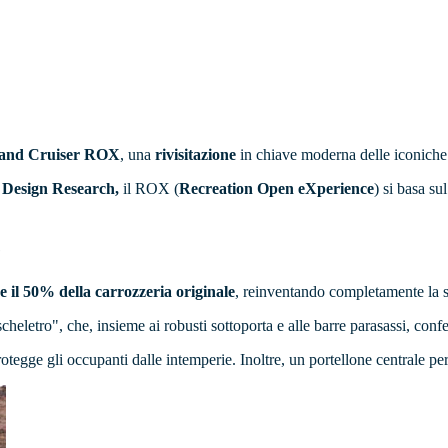
t Land Cruiser ROX
, una
rivisitazione
in chiave moderna delle iconiche 
y Design Research,
il ROX (
Recreation Open eXperience
) si basa s
e
e il 50% della carrozzeria originale
, reinventando completamente la se
 scheletro", che, insieme ai robusti sottoporta e alle barre parasassi, con
tegge gli occupanti dalle intemperie. Inoltre, un portellone centrale perme