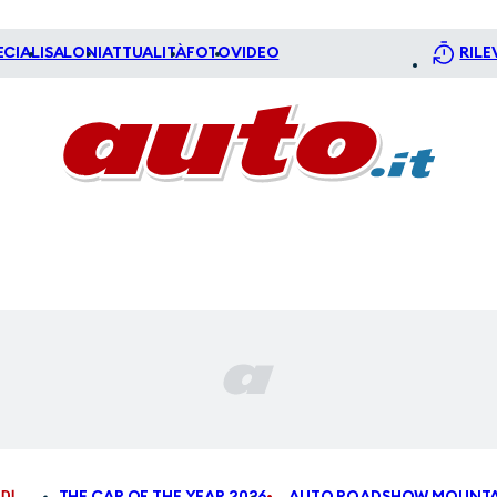
ECIALI
SALONI
ATTUALITÀ
FOTO
VIDEO
RILE
DI
THE CAR OF THE YEAR 2026
AUTO ROADSHOW MOUNTA