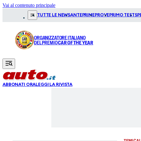
Vai al contenuto principale
TUTTE LE NEWS
ANTEPRIME
PROVE
PRIMO TEST
SP
ORGANIZZATORE ITALIANO
DEL PREMIO
CAR OF THE YEAR
ABBONATI ORA
LEGGI LA RIVISTA
TEMI CAL