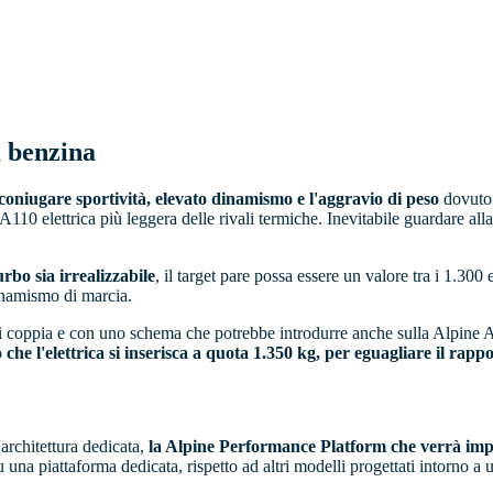
a benzina
coniugare sportività, elevato dinamismo e l'aggravio di peso
dovuto 
A110 elettrica più leggera delle rivali termiche.
Inevitabile guardare all
rbo sia irrealizzabile
, il target pare possa essere un valore tra i 1.300
dinamismo di marcia.
re di coppia e con uno schema che potrebbe introdurre anche sulla Alpine 
 che l'elettrica si inserisca a quota 1.350 kg, per eguagliare il rap
'architettura dedicata,
la Alpine Performance Platform che verrà impi
una piattaforma dedicata, rispetto ad altri modelli progettati intorno a u