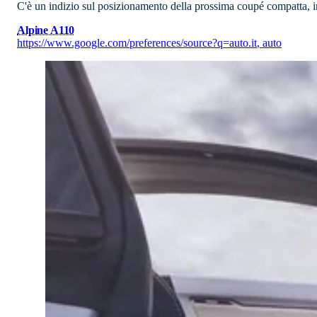
C'è un indizio sul posizionamento della prossima coupé compatta, in
Alpine A110
https://www.google.com/preferences/source?q=auto.it
,
auto