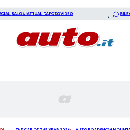
ECIALI
SALONI
ATTUALITÀ
FOTO
VIDEO
RILE
DI
THE CAR OF THE YEAR 2026
AUTO ROADSHOW MOUNTA