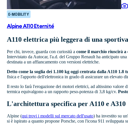
E-MOBILITY
Alpine A110 Eternité
A110 elettrica più leggera di una sportiv
Per chi, invece, guarda con curiosità a
come il marchio riuscirà a 
Intervistato da Autocar, l'a.d. del Gruppo Renault ha anticipato una 
destinata a un affiancamento con versioni elettriche.
Detto come la soglia dei 1.100 kg oggi centrata dalla A110 1.8 tu
fisica e l'apporto dell'elettronica in grado di assicurare un elevato 
Il resto lo farà l'erogazione dei motori elettrici, ad altissimo valo
termica equivalgono a un rapporto peso-potenza di 3,8 kg/cv.
Posto
L'architettura specifica per A110 e A310
Alpine (
qui trovi i modelli sul mercato dell'usato
)
ha investito su un
si è ispirato a quanto propone Porsche, con l'icona 911 sviluppata su 