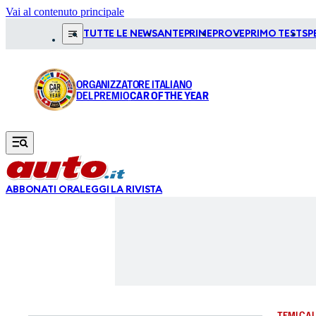
Vai al contenuto principale
TUTTE LE NEWS
ANTEPRIME
PROVE
PRIMO TEST
SP
ORGANIZZATORE ITALIANO
DEL PREMIO
CAR OF THE YEAR
ABBONATI ORA
LEGGI LA RIVISTA
TEMI CAL