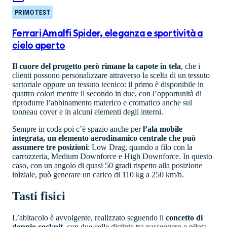
PRIMO TEST
Ferrari Amalfi Spider, eleganza e sportività a
cielo aperto
Il cuore del progetto però rimane la capote in tela
, che i
clienti possono personalizzare attraverso la scelta di un tessuto
sartoriale oppure un tessuto tecnico: il primo è disponibile in
quattro colori mentre il secondo in due, con l’opportunità di
riprodurre l’abbinamento materico e cromatico anche sul
tonneau cover e in alcuni elementi degli interni.
Sempre in coda poi c’è spazio anche per
l’ala mobile
integrata, un elemento aerodinamico centrale che può
assumere tre posizioni
: Low Drag, quando a filo con la
carrozzeria, Medium Downforce e High Downforce. In questo
caso, con un angolo di quasi 50 gradi rispetto alla posizione
iniziale, può generare un carico di 110 kg a 250 km/h.
Tasti fisici
L’abitacolo è avvolgente, realizzato seguendo il
concetto di
doppio cockpit
, con due celle distinte tra passeggero e pilota