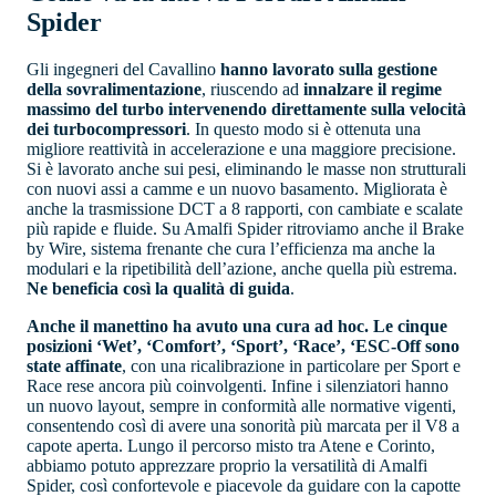
Spider
Gli ingegneri del Cavallino
hanno lavorato sulla gestione
della sovralimentazione
, riuscendo ad
innalzare il regime
massimo del turbo intervenendo direttamente sulla velocità
dei turbocompressori
. In questo modo si è ottenuta una
migliore reattività in accelerazione e una maggiore precisione.
Si è lavorato anche sui pesi, eliminando le masse non strutturali
con nuovi assi a camme e un nuovo basamento. Migliorata è
anche la trasmissione DCT a 8 rapporti, con cambiate e scalate
più rapide e fluide. Su Amalfi Spider ritroviamo anche il Brake
by Wire, sistema frenante che cura l’efficienza ma anche la
modulari e la ripetibilità dell’azione, anche quella più estrema.
Ne beneficia così la qualità di guida
.
Anche il manettino ha avuto una cura ad hoc. Le cinque
posizioni ‘Wet’, ‘Comfort’, ‘Sport’, ‘Race’, ‘ESC-Off sono
state affinate
, con una ricalibrazione in particolare per Sport e
Race rese ancora più coinvolgenti. Infine i silenziatori hanno
un nuovo layout, sempre in conformità alle normative vigenti,
consentendo così di avere una sonorità più marcata per il V8 a
capote aperta. Lungo il percorso misto tra Atene e Corinto,
abbiamo potuto apprezzare proprio la versatilità di Amalfi
Spider, così confortevole e piacevole da guidare con la capotte