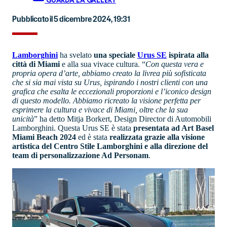
GUARDA LA GALLERY
Pubblicato il 5 dicembre 2024, 19:31
Lamborghini
ha svelato
una speciale
Urus SE
ispirata alla
città di Miami
e alla sua vivace cultura. “
Con questa vera e
propria opera d’arte, abbiamo creato la livrea più sofisticata
che si sia mai vista su Urus, ispirando i nostri clienti con una
grafica che esalta le eccezionali proporzioni e l’iconico design
di questo modello. Abbiamo ricreato la visione perfetta per
esprimere la cultura e vivace di Miami, oltre che la sua
unicità
” ha detto Mitja Borkert, Design Director di Automobili
Lamborghini. Questa Urus SE è stata
presentata ad Art Basel
Miami Beach 2024
ed è stata
realizzata grazie alla visione
artistica del Centro Stile Lamborghini e alla direzione del
team di personalizzazione Ad Personam
.