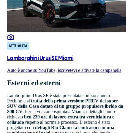
ATTUALITÀ
Lamborghini Urus SE Miami
Auto è anche su YouTube, iscrivetevi e attivate la campanella
Esterni ed esterni
Lamborghini Urus SE è stata presentata a inizio anno a
Pechino e
si tratta della prima versione PHEV del super
SUV della Casa dotato di un gruppo propulsore ibrido da
800 CV
. Per la versione ispirata a Miami, i dettagli hanno
richiesto
ben 230 ore di lavoro extra tra verniciatura e
collaudo
rispetto al normale processo. L’esterno è stato
progettato con
dettagli Blu Glauco a contrasto con una
combinazione di grigi e nero
per una livrea che rende