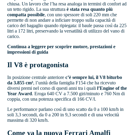
chiusa. Un lavoro che l’ha resa analoga in termini di confort ad
un tetto rigido. La sua struttura
è stata resa quanto più
compatta possibile
, con uno spessore di soli 220 mm che
permette di non andare a inficiare troppo sulla capacità di
carico del bagaglio quando ripiegata: il baule passa così da 225
litri a 172 litri, preservando la versatilità di utilizzo del vano di
carico.
Continua a leggere per scoprire motore, prestazioni e
impressioni di guida
Il V8 è protagonista
In posizione centrale anteriore
c’è sempre lui, il V8 biturbo
da 3.855 cm³
, l’unità della famiglia F154 che ha ricevuto
diversi premi nel corso di questi anni tra i quali
l’Engine of the
Year Award
. Eroga 640 CV a 7.500 giri/minuto e 760 Nm di
coppia, con una potenza specifica di 166 CV/l.
Le performance parlano così di uno scatto da 0 a 100 km/h in
soli 3,3 secondi, da 0 a 200 in 9,3 secondi e di una velocità
massima di 320 km/h.
Come va la nuova Ferrari Amalfi