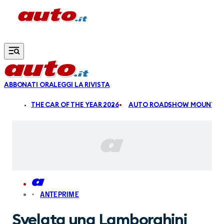
Vai al contenuto principale
ABBONATI ORA
LEGGI LA RIVISTA
ALDI
THE CAR OF THE YEAR 2026
AUTO ROADSHOW MOUNTAIN
ANTEPRIME
Svelata una Lamborghini