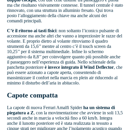
ma che risultano visivamente connesse. Il tunnel centrale è stato
rinnovato, con una struttura in alluminio fresato. Qui trova
posto l’alloggiamento della chiave ma anche alcuni dei
comandi principali.
C’è il ritorno ai tasti fisici
: non soltanto l’iconico pulsante di
accensione ma anche altri che vanno a impreziosire le razze del
volante. E proprio dietro al volante ritroviamo il quadro
strumenti da 15,6’’ mentre al centro c’è il touch screen da
10,25’’ per il sistema multimediale. Infine lo schermo
aggiuntivo da 8,8’’ per coinvolgere quanto più possibile anche
il passeggero nell’esperienza di guida. Nello schienale della
panchetta posteriore
è invece integrato il Wind Deflector
, che
può essere azionato a capote aperta, consentendo di
massimizzare il confort nella marcia en plein air riducendo al
minimo il disturbo dell’aria in abitacolo.
Capote compatta
La capote di nuova Ferrari Amalfi Spider
ha un sistema di
piegatura a Z
, con la movimentazione che avviene in soli 13,5
secondi anche in marcia a velocità fino a 60 km/h. Integra
anche il lunotto posteriore ed è stata realizzata in tessuto a
cinque strati per migliorare anche l’isolamento acustico quando