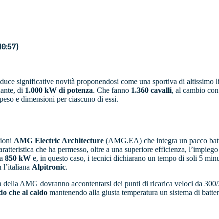
 10:57)
oduce significative novità proponendosi come una sportiva di altissimo 
nante, di
1.000 kW di potenza
. Che fanno
1.360 cavalli
, al cambio con
 peso e dimensioni per ciascuno di essi.
zioni
AMG Electric Architecture
(AMG.EA) che integra un pacco batteri
caratteristica che ha permesso, oltre a una superiore efficienza, l’impiego
 a
850 kW
e, in questo caso, i tecnici dichiarano un tempo di soli 5 mi
n l’italiana
Alpitronic
.
rica della AMG dovranno accontentarsi dei punti di ricarica veloci da 30
do che al caldo
mantenendo alla giusta temperatura un sistema di batteri