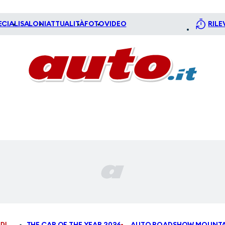
ECIALI
SALONI
ATTUALITÀ
FOTO
VIDEO
RILE
DI
THE CAR OF THE YEAR 2026
AUTO ROADSHOW MOUNTA