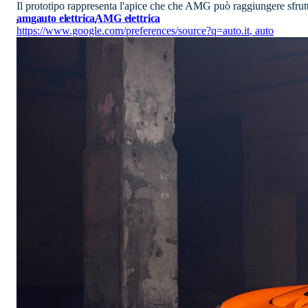
Il prototipo rappresenta l'apice che che AMG può raggiungere sfrutta
amg
auto elettrica
AMG elettrica
https://www.google.com/preferences/source?q=auto.it
,
auto