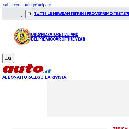
Vai al contenuto principale
TUTTE LE NEWS
ANTEPRIME
PROVE
PRIMO TEST
SP
ORGANIZZATORE ITALIANO
DEL PREMIO
CAR OF THE YEAR
ABBONATI ORA
LEGGI LA RIVISTA
TEMI CAL