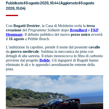
Pubblicato il 6 agosto 2026, 16:44
(Aggiornato il 6 agosto
2026, 15:04)
Con
Bugatti
Destrier
, la Casa di Molsheim svela la
terza
creazione
del
Programme Solitaire
dopo
Brouillard
e
FKP
Hommage
. Il debutto pubblico del nuovo
pezzo unico
avverrà
il
16 agosto
a Pebble Beach.
L’ambizione fa capolino, prende il nome dal possente
cavallo
da
guerra
medievale
. Sublima la meccanica da pista con
dettagli di alta sartoria. Il telaio monoscocca in fibra di carbonio
proviene dal progetto
Bolide
. Gli ingegneri di Bugatti hanno
eliminato le ali e le appendici aerodinamiche estreme della
pista.