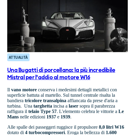
ATTUALITÀ
Una Bugatti di porcellana: la più incredibile
Mistral per l'addio al motore W16
Il
vano
motore
conserva i medesimi dettagli metallici con
superficie battuta al martello. Sul tunnel centrale risalta la
bandiera
tricolore
transalpina
affiancata da prese d'aria a
turbina. Una
targhetta
incisa a
laser
sopra il parabrezza
raffigura il
telaio Type 57
. L'elemento celebra le vittorie a
Le
Mans
nelle edizioni
1937
e
1939
.
Alle spalle dei passeggeri ruggisce il propulsore
8,0 litri W16
dotato di
4 turbocompressori
. Eroga la bellezza di
1.600