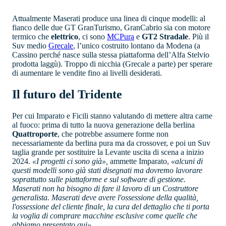
Attualmente Maserati produce una linea di cinque modelli: al
fianco delle due GT GranTurismo, GranCabrio sia con motore
termico che
elettrico
, ci sono
MCPura
e
GT2 Stradale
. Più il
Suv medio
Grecale
, l’unico costruito lontano da Modena (a
Cassino perché nasce sulla stessa piattaforma dell’Alfa Stelvio
prodotta laggù). Troppo di nicchia (Grecale a parte) per sperare
di aumentare le vendite fino ai livelli desiderati.
Il futuro del Tridente
Per cui Imparato e Ficili stanno valutando di mettere altra carne
al fuoco: prima di tutto la nuova generazione della berlina
Quattroporte
, che potrebbe assumere forme non
necessariamente da berlina pura ma da crossover, e poi un Suv
taglia grande per sostituire la Levante uscita di scena a inizio
2024.
«I progetti ci sono già»,
ammette Imparato,
«alcuni di
questi modelli sono già stati disegnati ma dovremo lavorare
soprattutto sulle piattaforme e sul software di gestione.
Maserati non ha bisogno di fare il lavoro di un Costruttore
generalista. Maserati deve avere l'ossessione della qualità,
l'ossessione del cliente finale, la cura del dettaglio che ti porta
la voglia di comprare macchine esclusive come quelle che
abbiamo presentato qui».