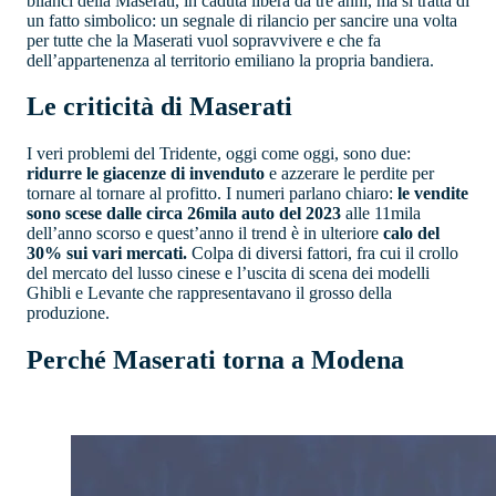
bilanci della Maserati, in caduta libera da tre anni, ma si tratta di
un fatto simbolico: un segnale di rilancio per sancire una volta
per tutte che la Maserati vuol sopravvivere e che fa
dell’appartenenza al territorio emiliano la propria bandiera.
Le criticità di Maserati
I veri problemi del Tridente, oggi come oggi, sono due:
ridurre le giacenze di invenduto
e azzerare le perdite per
tornare al tornare al profitto. I numeri parlano chiaro:
le vendite
sono scese dalle circa 26mila auto del 2023
alle 11mila
dell’anno scorso e quest’anno il trend è in ulteriore
calo del
30% sui vari mercati.
Colpa di diversi fattori, fra cui il crollo
del mercato del lusso cinese e l’uscita di scena dei modelli
Ghibli e Levante che rappresentavano il grosso della
produzione.
Perché Maserati torna a Modena