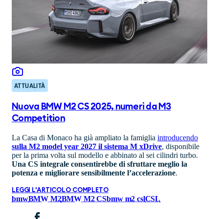
ATTUALITÀ
Nuova BMW M2 CS 2025, numeri da M3
Competition
La Casa di Monaco ha già ampliato la famiglia
introducendo
sulla M2 model year 2027 il sistema M xDrive
, disponibile
per la prima volta sul modello e abbinato al sei cilindri turbo.
Una CS integrale consentirebbe di sfruttare meglio la
potenza e migliorare sensibilmente l’accelerazione
.
LEGGI L'ARTICOLO COMPLETO
bmw
BMW M2
BMW M2 CS
bmw m2 csl
CSL