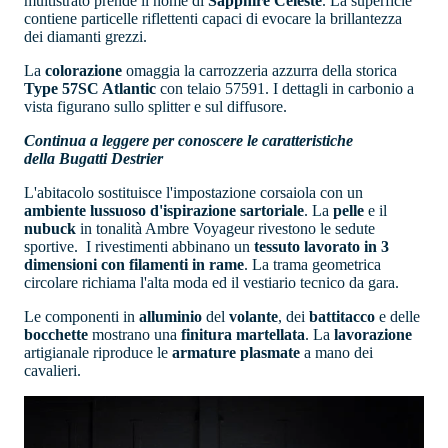
multistrato prende il nome di
Sapphire Celeste
. La superficie
contiene particelle riflettenti capaci di evocare la brillantezza
dei diamanti grezzi.
La
colorazione
omaggia la carrozzeria azzurra della storica
Type 57SC Atlantic
con telaio 57591. I dettagli in carbonio a
vista figurano sullo splitter e sul diffusore.
Continua a leggere per conoscere le caratteristiche
della Bugatti Destrier
L'abitacolo sostituisce l'impostazione corsaiola con un
ambiente lussuoso d'ispirazione sartoriale
. La
pelle
e il
nubuck
in tonalità Ambre Voyageur rivestono le sedute
sportive. I rivestimenti abbinano un
tessuto lavorato in 3
dimensioni con filamenti in rame
. La trama geometrica
circolare richiama l'alta moda ed il vestiario tecnico da gara.
Le componenti in
alluminio
del
volante
, dei
battitacco
e delle
bocchette
mostrano una
finitura
martellata
. La
lavorazione
artigianale riproduce le
armature plasmate
a mano dei
cavalieri.