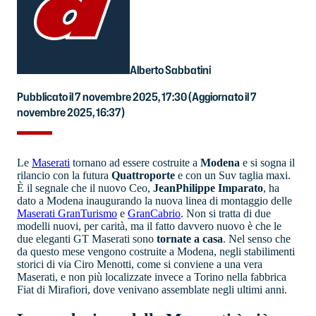
Alberto Sabbatini
Pubblicato il 7 novembre 2025, 17:30
(Aggiornato il 7
novembre 2025, 16:37)
Le
Maserati
tornano ad essere costruite a
Modena
e si sogna il
rilancio con la futura
Quattroporte
e con un Suv taglia maxi.
È il segnale che il nuovo Ceo,
JeanPhilippe Imparato
, ha
dato a Modena inaugurando la nuova linea di montaggio delle
Maserati GranTurismo
e
GranCabrio
. Non si tratta di due
modelli nuovi, per carità, ma il fatto davvero nuovo è che le
due eleganti GT Maserati sono
tornate a casa
. Nel senso che
da questo mese vengono costruite a Modena, negli stabilimenti
storici di via Ciro Menotti, come si conviene a una vera
Maserati, e non più localizzate invece a Torino nella fabbrica
Fiat di Mirafiori, dove venivano assemblate negli ultimi anni.