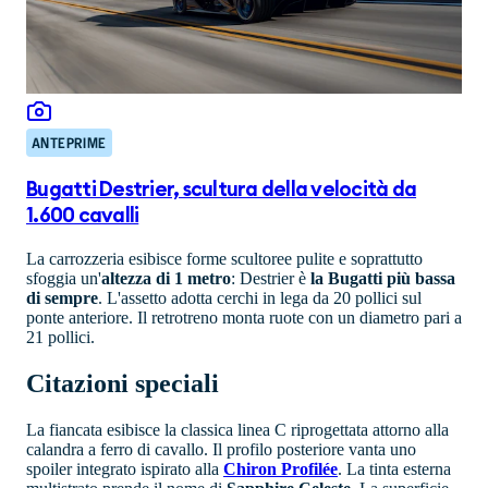
ANTEPRIME
Bugatti Destrier, scultura della velocità da
1.600 cavalli
La carrozzeria esibisce forme scultoree pulite e soprattutto
sfoggia un'
altezza di 1 metro
: Destrier è
la Bugatti più bassa
di sempre
. L'assetto adotta cerchi in lega da 20 pollici sul
ponte anteriore. Il retrotreno monta ruote con un diametro pari a
21 pollici.
Citazioni speciali
La fiancata esibisce la classica linea C riprogettata attorno alla
calandra a ferro di cavallo. Il profilo posteriore vanta uno
spoiler integrato ispirato alla
Chiron Profilée
. La tinta esterna