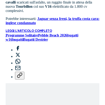
cavalli
scaricati sull'asfalto, un ruggito finale in attesa della
nuova
Tourbillon
col suo
V16
elettrificato da 1.800 cv
complessivi.
Potrebbe interessarti:
Jaguar senza freni, la truffa costa cara:
inglese condannato
LEGGI L'ARTICOLO COMPLETO
Programme Solitaire
Pebble Beach 2026
bugatti
w16
bugatti
Bugatti Destrier