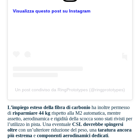
Visualizza questo post su Instagram
Un post condiviso da RingPrototypes (@ringprototypes)
L’impiego esteso della fibra di carbonio
ha inoltre permesso
di
risparmiare 44 kg
rispetto alla M2 automatica, mentre
assetto, aerodinamica e rigidità della scocca sono stati rivisti per
l’utilizzo in pista. Una eventuale
CSL dovrebbe spingersi
oltre
con un’ulteriore riduzione del peso, una
taratura ancora
più estrema
e
componenti aerodinamici dedicati
.