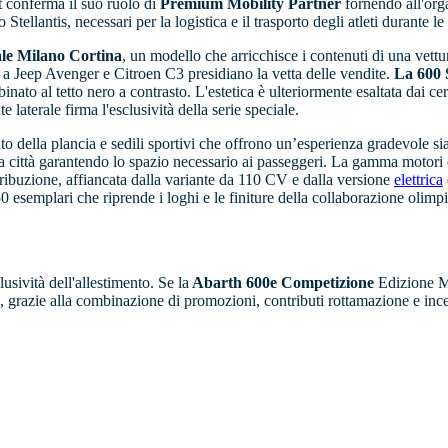
t conferma il suo ruolo di
Premium Mobility Partner
fornendo all'or
Stellantis, necessari per la logistica e il trasporto degli atleti durante l
iale Milano Cortina
, un modello che arricchisce i contenuti di una vettu
a Jeep Avenger e Citroen C3 presidiano la vetta delle vendite.
La 600 S
nato al tetto nero a contrasto. L'estetica è ulteriormente esaltata dai cer
laterale firma l'esclusività della serie speciale.
o della plancia e sedili sportivi che offrono un’esperienza gradevole sia
r la città garantendo lo spazio necessario ai passeggeri. La gamma motor
stribuzione, affiancata dalla variante da 110 CV e dalla versione
elettrica
50 esemplari che riprende i loghi e le finiture della collaborazione olimp
sività dell'allestimento. Se la
Abarth 600e Competizione
Edizione Mi
, grazie alla combinazione di promozioni, contributi rottamazione e incen