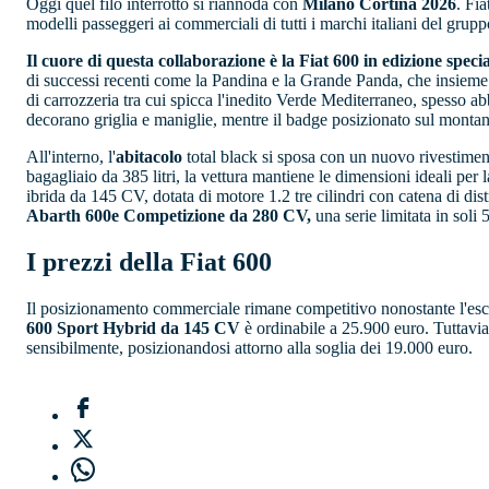
Oggi quel filo interrotto si riannoda con
Milano Cortina 2026
. Fia
modelli passeggeri ai commerciali di tutti i marchi italiani del gruppo 
Il cuore di questa collaborazione è la Fiat 600 in edizione spec
di successi recenti come la Pandina e la Grande Panda, che insieme 
di carrozzeria tra cui spicca l'inedito Verde Mediterraneo, spesso abbi
decorano griglia e maniglie, mentre il badge posizionato sul montante 
All'interno, l'
abitacolo
total black si sposa con un nuovo rivestiment
bagagliaio da 385 litri, la vettura mantiene le dimensioni ideali pe
ibrida da 145 CV, dotata di motore 1.2 tre cilindri con catena di di
Abarth 600e Competizione da 280 CV,
una serie limitata in soli 
I prezzi della Fiat 600
Il posizionamento commerciale rimane competitivo nonostante l'esclu
600 Sport Hybrid da 145 CV
è ordinabile a 25.900 euro. Tuttavia
sensibilmente, posizionandosi attorno alla soglia dei 19.000 euro.