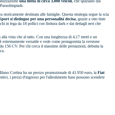
ganizzazione
una flotta di circa 3.000 veicoli
, che spaziano dai
e Paraolimpiadi.
ra storicamente destinata alle famiglie. Questa strategia segue la scia
port si distingue per una personalità decisa
, grazie a otto tinte
chi in lega da 18 pollici con finitura dark e dai dettagli neri che
 alla vista che al tatto. Con una lunghezza di 4,17 metri e un
i è estremamente versatile e vede come protagonista la versione
da 156 CV. Per chi cerca il massimo delle prestazioni, debutta la
ica.
lano Cortina ha un prezzo promozionale di 41.950 euro, la
Fiat
tivi, i prezzi d'ingresso per l'allestimento base possono scendere