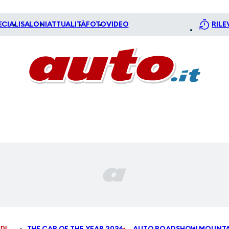
ECIALI
SALONI
ATTUALITÀ
FOTO
VIDEO
RILE
DI
THE CAR OF THE YEAR 2026
AUTO ROADSHOW MOUNTA