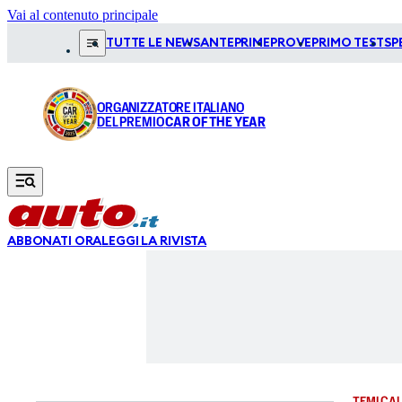
Vai al contenuto principale
TUTTE LE NEWS
ANTEPRIME
PROVE
PRIMO TEST
SP
ORGANIZZATORE ITALIANO
DEL PREMIO
CAR OF THE YEAR
ABBONATI ORA
LEGGI LA RIVISTA
TEMI CAL